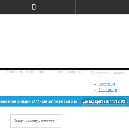
Порівняння товарів (0)
Мої Закладки (0)
Особистий кабінет
Реєстрація
Авторизація
нлайн 24/7 - ми зв’яжемося з вами у робочий час • Доставка по всій 
До відкриття:
11:12:01