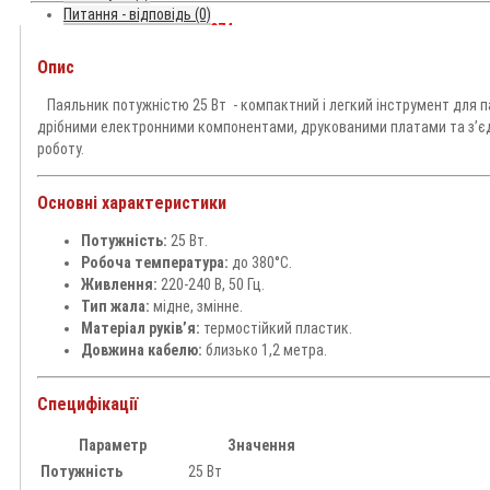
Питання - відповідь (0)
Код товару:
1402074
Наявність:
Очікується 2-3 дня
0
Опис
Паяльник потужністю 25 Вт - компактний і легкий інструмент для пай
дрібними електронними компонентами, друкованими платами та з’єд
роботу.
Основні характеристики
Потужність:
25 Вт.
Telegram
Робоча температура:
до 380°C.
Живлення:
220-240 В, 50 Гц.
Тип жала:
мідне, змінне.
Матеріал руків’я:
термостійкий пластик.
Довжина кабелю:
близько 1,2 метра.
Специфікації
Параметр
Значення
Потужність
25 Вт