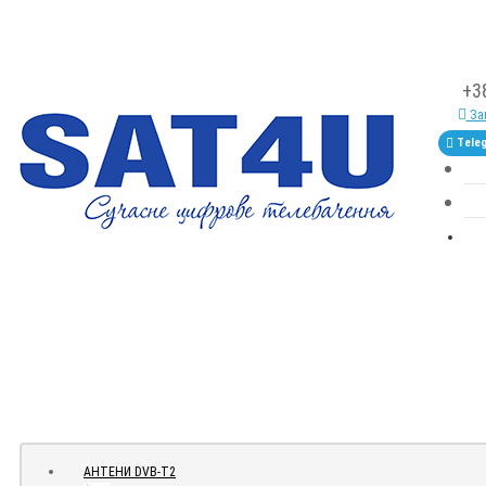
+3
Зам
Tele
АНТЕНИ DVB-Т2