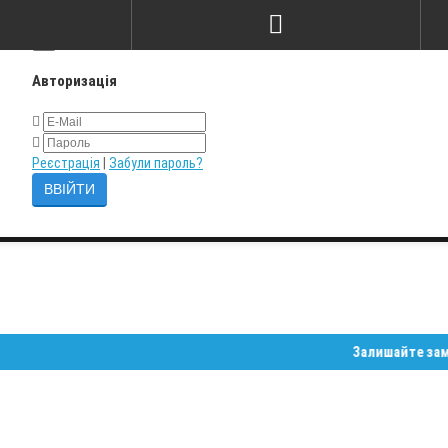
×
Авторизація
Реєстрація
|
Забули пароль?
Залишайте замовлення о