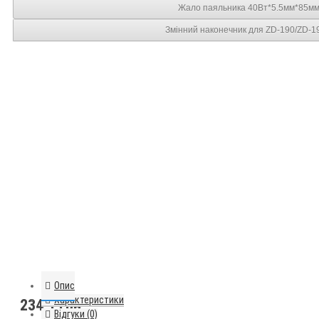
Жало паяльника 40Вт*5.5мм*85м
Змінний наконечник для ZD-190/ZD-1
Опис
Характеристики
234.1 грн.
Відгуки (0)