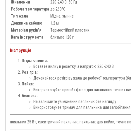
Живлення
220-240 В, 50 Гц
Робоча температура
до 260°C
Тип жала
Мідне, змінне
Довжина кабелю
1,2 м
Матеріал руків’я
Термостійкий пластик
Вага інструмента
близько 120 г
Інструкція
Підключення:
Вставте вилку в розетку із напругою 220-240 В.
Розігрів:
Дочекайтеся розігріву жала до робочої температури (бл
Пайка:
Використовуйте припій і флюс для виконання точних пая
Безпека:
Не залишайте увімкнений паяльник без нагляду.
Використовуйте тримач для паяльника для запобігання 
паяльник 25 Вт, електричний паяльник, паяльник для пайки, точна п