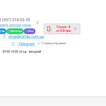
8 (097) 074-03-39
овити зворотній дзвінок
Товарів:
0
на
0.0 грн.
gram
WhatsApp
Viber
shop@sat4u.com.ua
Telegram
У кошику порожньо!
09:00-18:00 сб.нд - вихідний