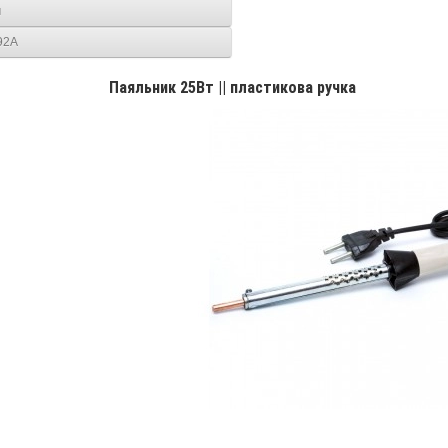
м
92A
Паяльник 25Вт || пластикова ручка