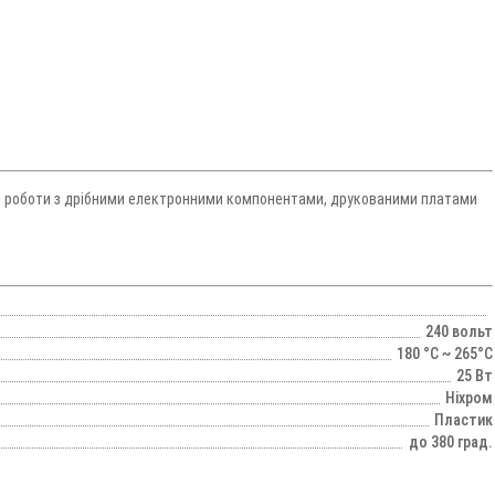
для роботи з дрібними електронними компонентами, друкованими платами
240 вольт
180 °C ~ 265°C
25 Вт
Ніхром
Пластик
до 380 град.