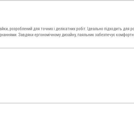
ки, розроблений для точних і делікатних робіт. Ідеально підходить для р
наннями. Завдяки ергономічному дизайну, паяльник забезпечує комфортн
Відсутній
WhatsApp