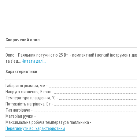
Скорочений опис
Опис Паяльник потужністю 25 Вт - компактний і легкий інструмент для
та з’єд...
Читати далі...
Характеристики
Габаритні розміри, мм -
Напруга живлення, В max -
Температура плавдення, °C -
Потужність нагрівача, Вт -
Тип нагрівача -
Матеріал ручки -
Максимальна робоча температура паяльника -
Переглянути всі характеристики