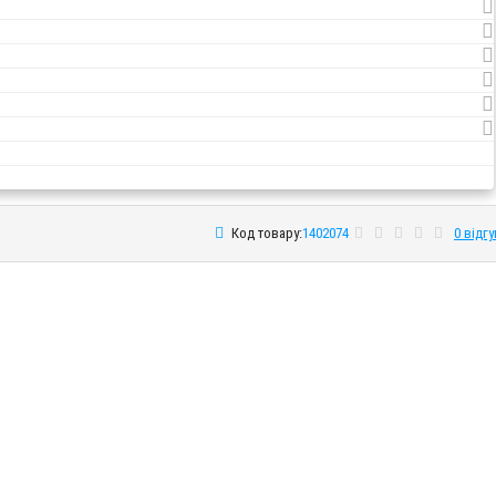
Код товару:
1402074
0 відгу