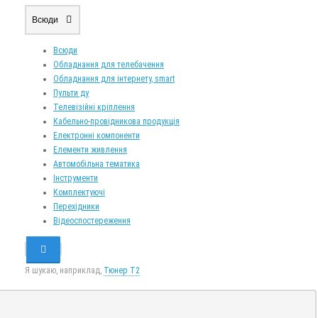
Всюди
Всюди
Обладнання для телебачення
Обладнання для інтернету, smart
Пульти ду
Телевізійні кріплення
Кабельно-провідникова продукція
Електронні компоненти
Елементи живлення
Автомобільна тематика
Інструменти
Комплектуючі
Перехідники
Відеоспостереження
Я шукаю, наприклад,
Тюнер T2