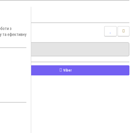
оботи з
у та ефективну
Viber