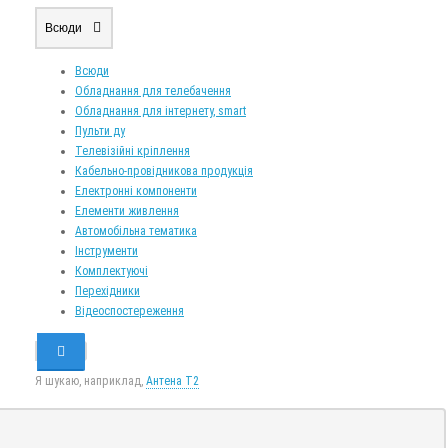
Всюди
Всюди
Обладнання для телебачення
Обладнання для інтернету, smart
Пульти ду
Телевізійні кріплення
Кабельно-провідникова продукція
Електронні компоненти
Елементи живлення
Автомобільна тематика
Інструменти
Комплектуючі
Перехідники
Відеоспостереження
Я шукаю, наприклад,
Антена Т2