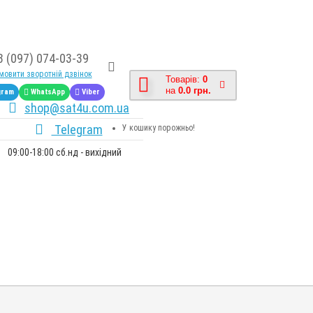
8 (097) 074-03-39
овити зворотній дзвінок
Товарів:
0
на
0.0 грн.
gram
WhatsApp
Viber
shop@sat4u.com.ua
Telegram
У кошику порожньо!
09:00-18:00 сб.нд - вихідний