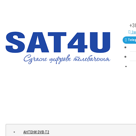
+3
Зам
Tele
АНТЕНИ DVB-Т2