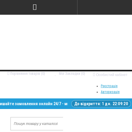
Порівняння товарів (0)
Мої Закладки (0)
Особистий кабінет
Реєстрація
Авторизація
 замовлення онлайн 24/7 - ми зв’яжемося з вами у робочий час • Доста
До відкриття:
1 дн. 22:09:19