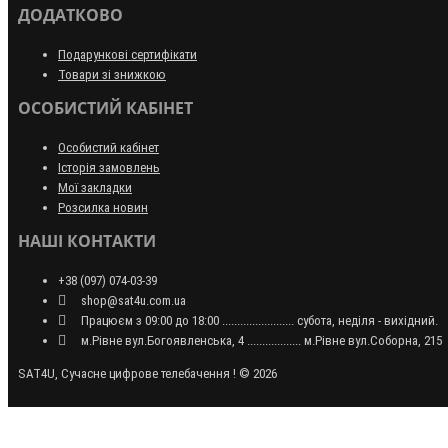
ДОДАТКОВО
Подарункові сертифікати
Товари зі знижкою
ОСОБИСТИЙ КАБІНЕТ
Особистий кабінет
Історія замовлень
Мої закладки
Розсилка новин
НАШІ КОНТАКТИ
+38 (097) 074-03-39
shop@sat4u.com.ua
Працюєм з 09:00 до 18:00 ........................ субота, неділя - вихідний.
м.Рівне вул.Богоявленська, 4 .................. м.Рівне вул.Соборна, 215
SAT4U, Сучасне цифрове телебачення ! © 2026