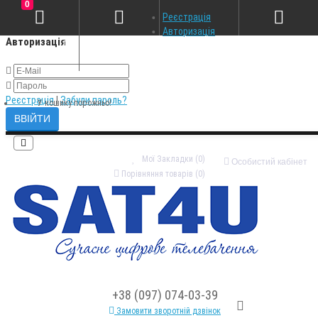
0
×
Реєстрація
Авторизація
Авторизація
Реєстрація
|
Забули пароль?
У кошику порожньо!
Мої Закладки (0)
Особистий кабінет
Порівняння товарів (0)
+38 (097) 074-03-39
Замовити зворотній дзвінок