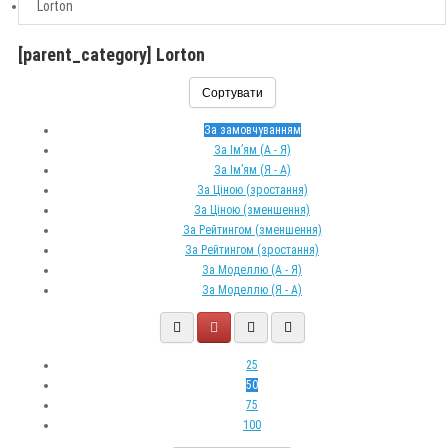
Lorton
[parent_category] Lorton
Сортувати
За замовчуванням
За Ім’ям (A - Я)
За Ім’ям (Я - A)
За Ціною (зростання)
За Ціною (зменшення)
За Рейтингом (зменшення)
За Рейтингом (зростання)
За Моделлю (A - Я)
За Моделлю (Я - A)
25
50
75
100