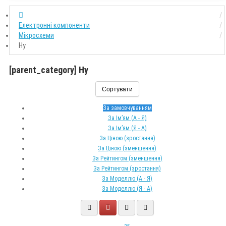
Електронні компоненти
Мікросхеми
Hy
[parent_category] Hy
Сортувати
За замовчуванням
За Ім’ям (A - Я)
За Ім’ям (Я - A)
За Ціною (зростання)
За Ціною (зменшення)
За Рейтингом (зменшення)
За Рейтингом (зростання)
За Моделлю (A - Я)
За Моделлю (Я - A)