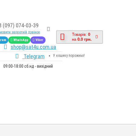
8 (097) 074-03-39
овити зворотній дзвінок
Товарів:
0
на
0.0 грн.
gram
WhatsApp
Viber
shop@sat4u.com.ua
Telegram
У кошику порожньо!
09:00-18:00 сб.нд - вихідний