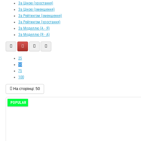
За Ціною (зростання)
За Ціною (зменшення)
За Рейтингом (зменшення)
За Рейтингом (зростання)
За Моделлю (A - Я)
За Моделлю (Я - A)
25
50
75
100
На сторінці:
50
POPULAR