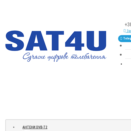
+3
Зам
Tele
АНТЕНИ DVB-Т2