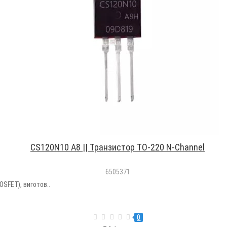
CS120N10 A8 || Транзистор TO-220 N-Channel
6505371
SFET), виготов..
0