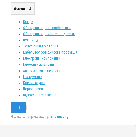
Всюди
Всюди
Обладнання для телебачення
Обладнання для інтернету, smart
Пульти ду
Телевізійні кріплення
Кабельно-провідникова продукція
Електронні компоненти
Елементи живлення
Автомобільна тематика
Інструменти
Комплектуючі
Перехідники
Відеоспостереження
Я шукаю, наприклад,
Пульт samsung