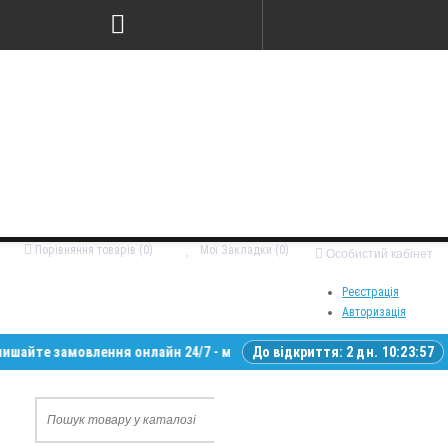
Порівняння товарів (0)
Мої Закладки (0)
Особистий кабінет
Реєстрація
Авторизація
е замовлення онлайн 24/7 - ми зв’яжемося з вами у робочий час • Дост
До відкриття:
2 дн. 10:23:56