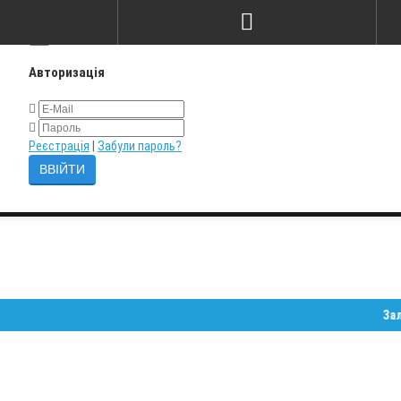
×
Авторизація
Реєстрація
|
Забули пароль?
Залишайт