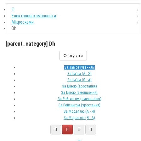
Електронні компоненти
Мікросхеми
Dh
[parent_category] Dh
Сортувати
За замовчуванням
За Ім’ям (A - Я)
За Ім’ям (Я - A)
За Ціною (зростання)
За Ціною (зменшення)
За Рейтингом (зменшення)
За Рейтингом (зростання)
За Моделлю (A - Я)
За Моделлю (Я - A)