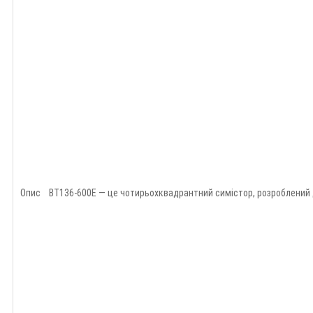
Опис BT136-600E — це чотирьохквадрантний симістор, розроблений д