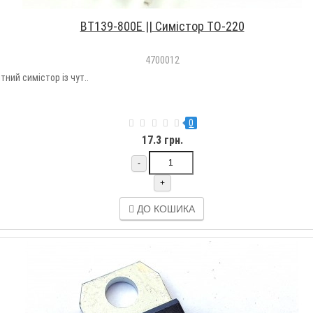
BT139-800E || Симістор TO-220
4700012
ий симістор із чут..
0
17.3 грн.
-
+
ДО КОШИКА