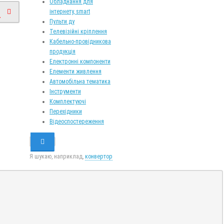
Обладнання для
інтернету, smart
.
Пульти ду
Телевізійні кріплення
Кабельно-провідникова
продукція
Електронні компоненти
Елементи живлення
Автомобільна тематика
Інструменти
Комплектуючі
Перехідники
Відеоспостереження
Я шукаю, наприклад,
конвертор