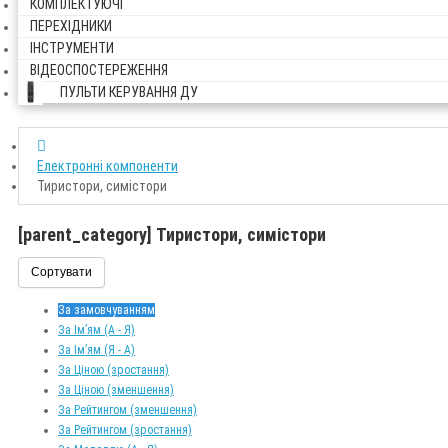
КОМПЛЕКТУЮЧІ
ПЕРЕХІДНИКИ
ІНСТРУМЕНТИ
ВІДЕОСПОСТЕРЕЖЕННЯ
ПУЛЬТИ КЕРУВАННЯ ДУ
Електронні компоненти
Тиристори, симістори
[parent_category] Тиристори, симістори
Сортувати
За замовчуванням
За Ім’ям (A - Я)
За Ім’ям (Я - A)
За Ціною (зростання)
За Ціною (зменшення)
За Рейтингом (зменшення)
За Рейтингом (зростання)