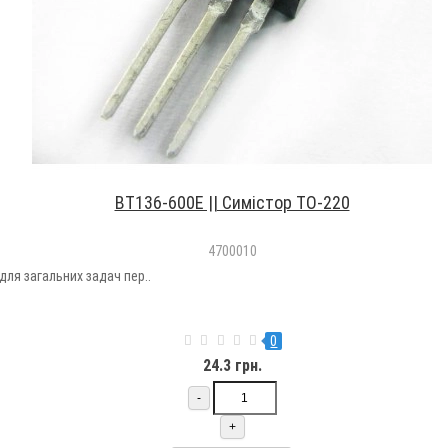
BT136-600E || Симістор TO-220
4700010
ля загальних задач пер..
0
24.3 грн.
-
+