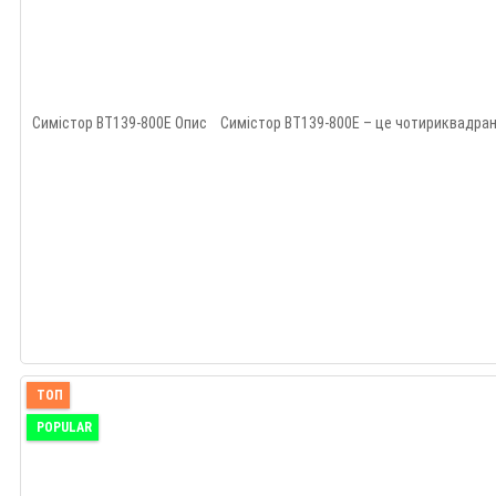
Симістор BT139-800E Опис Симістор BT139-800E – це чотириквадрантн
ТОП
POPULAR