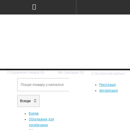
Порівняння товарів (0)
Мої Закладки (0)
Особистий кабінет
Реєстрація
Авторизація
Всюди
Всюди
Обладнання для
телебачення