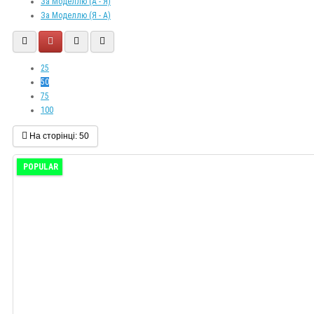
За Моделлю (A - Я)
За Моделлю (Я - A)
25
50
75
100
На сторінці:
50
POPULAR