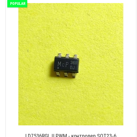
POPULAR
LD7536RGL || PWM - контролер SOT23-6