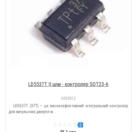
LD5537T || шім - контролер SOT23-6
6503012
LD5537T (37T) – це високоефективний інтегральний контролер
для імпульсних джерел ж..
0