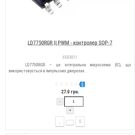
LD7750RGR || PWM - контролер SOP-7
6503011
LD7750RGR – це інтегральна мікросхема (IC), що
використовується в імпульсних джерелах ..
0
27.0 грн.
-
+