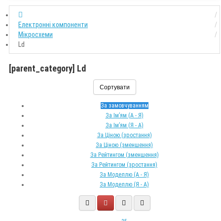
Електронні компоненти
Мікросхеми
Ld
[parent_category] Ld
Сортувати
За замовчуванням
За Ім’ям (A - Я)
За Ім’ям (Я - A)
За Ціною (зростання)
За Ціною (зменшення)
За Рейтингом (зменшення)
За Рейтингом (зростання)
За Моделлю (A - Я)
За Моделлю (Я - A)