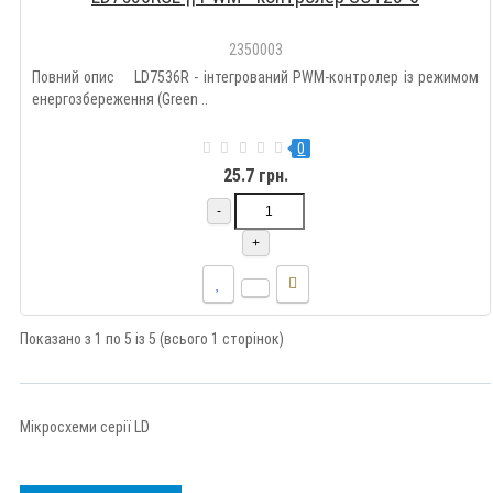
2350003
Повний опис LD7536R - інтегрований PWM-контролер із режимом
енергозбереження (Green ..
0
25.7 грн.
-
+
Показано з 1 по 5 із 5 (всього 1 сторінок)
Мікросхеми серії LD