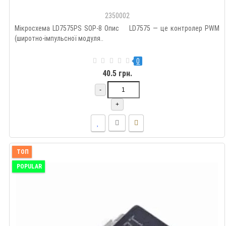
2350002
Мікросхема LD7575PS SOP-8 Опис LD7575 — це контролер PWM
(широтно-імпульсної модуля..
0
40.5 грн.
-
+
ТОП
POPULAR