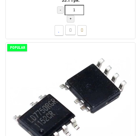
35.1 грн.
-
+
POPULAR