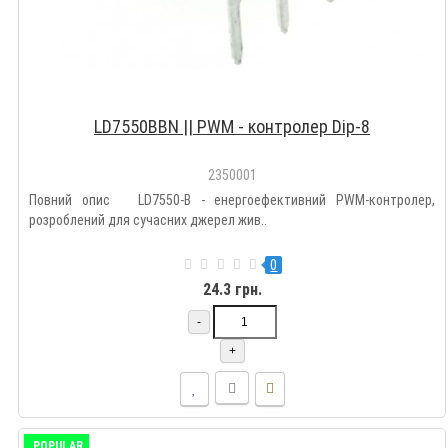
LD7550BBN || PWM - контролер Dip-8
2350001
Повний опис LD7550-B - енергоефективний PWM-контролер,
розроблений для сучасних джерел жив..
0
24.3 грн.
-
+
POPULAR