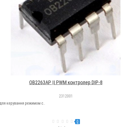
OB2263AP || PWM контролер DIP-8
2312001
для керування режимом с..
0