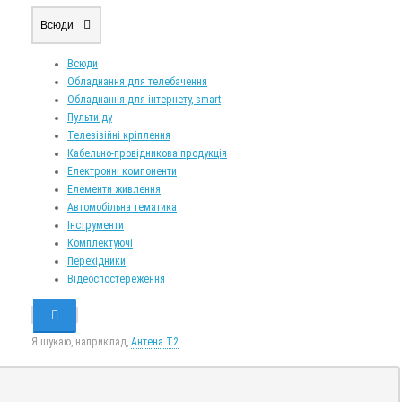
Всюди
Всюди
Обладнання для телебачення
Обладнання для інтернету, smart
Пульти ду
Телевізійні кріплення
Кабельно-провідникова продукція
Електронні компоненти
Елементи живлення
Автомобільна тематика
Інструменти
Комплектуючі
Перехідники
Відеоспостереження
Я шукаю, наприклад,
Антена Т2