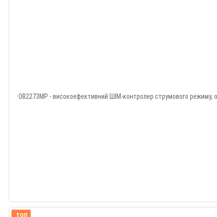
OB2273MP - високоефективний ШІМ-контролер струмового режиму, оп
ТОП