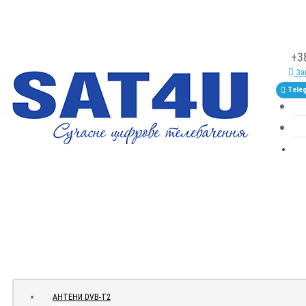
+3
Зам
Tele
АНТЕНИ DVB-Т2