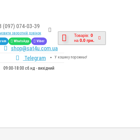
8 (097) 074-03-39
овити зворотній дзвінок
Товарів:
0
на
0.0 грн.
gram
WhatsApp
Viber
shop@sat4u.com.ua
Telegram
У кошику порожньо!
09:00-18:00 сб.нд - вихідний