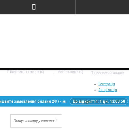
Порівняння товарів (0)
Мої Закладки (0)
Особистий кабінет
Реєстрація
Авторизація
замовлення онлайн 24/7 - ми зв’яжемося з вами у робочий час • Достав
До відкриття:
1 дн. 13:03:49