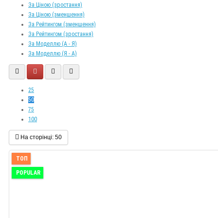
За Ціною (зростання)
За Ціною (зменшення)
За Рейтингом (зменшення)
За Рейтингом (зростання)
За Моделлю (A - Я)
За Моделлю (Я - A)
25
50
75
100
На сторінці:
50
ТОП
POPULAR