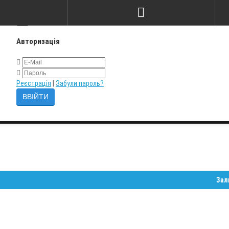
×
Авторизація
Реєстрація
|
Забули пароль?
Залишайте 