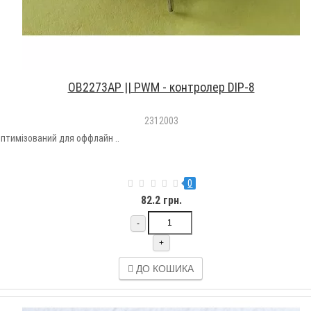
OB2273AP || PWM - контролер DIP-8
2312003
тимізований для оффлайн ..
0
82.2 грн.
-
+
ДО КОШИКА