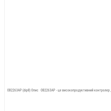
OB2263AP (dip8) Опис OB2263AP - це високопродуктивний контролер 