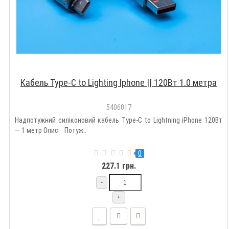
Кабель Type-C to Lighting Iphone || 120Вт 1.0 метра
5406017
Надпотужний силіконовий кабель Type-C to Lightning iPhone 120Вт
— 1 метр Опис Потуж..
0
227.1 грн.
-
+