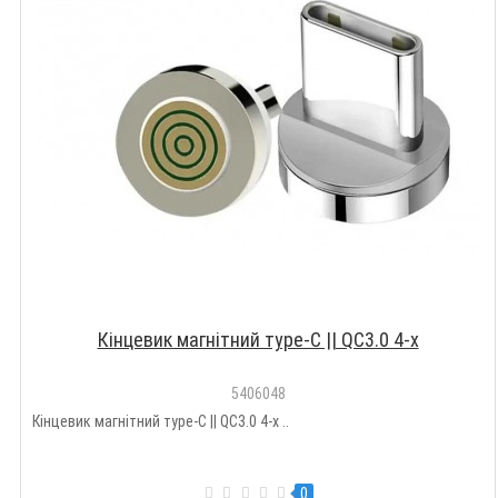
Кінцевик магнітний тype-C || QC3.0 4-x
5406048
Кінцевик магнітний тype-C || QC3.0 4-x ..
0