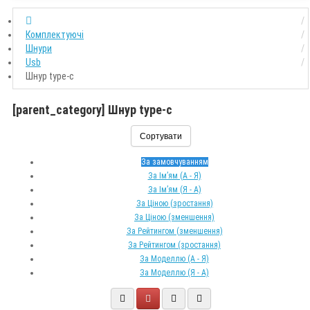
Комплектуючі
Шнури
Usb
Шнур type-c
[parent_category] Шнур type-c
Сортувати
За замовчуванням
За Ім’ям (A - Я)
За Ім’ям (Я - A)
За Ціною (зростання)
За Ціною (зменшення)
За Рейтингом (зменшення)
За Рейтингом (зростання)
За Моделлю (A - Я)
За Моделлю (Я - A)