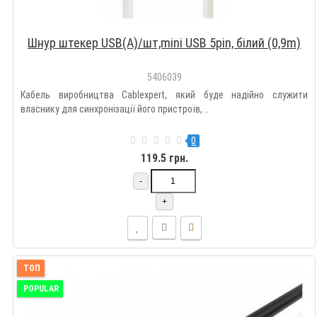
Шнур штекер USB(A)/шт,mini USB 5pin, білий (0,9m)
5406039
Кабель виробництва Cablexpert, який буде надійно служити
власнику для синхронізації його пристроїв, ..
0
119.5 грн.
-
+
ТОП
POPULAR