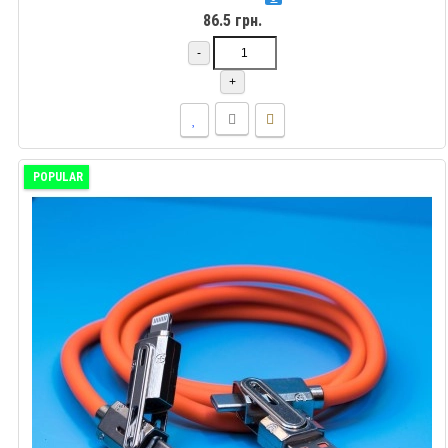
86.5 грн.
-
+
POPULAR