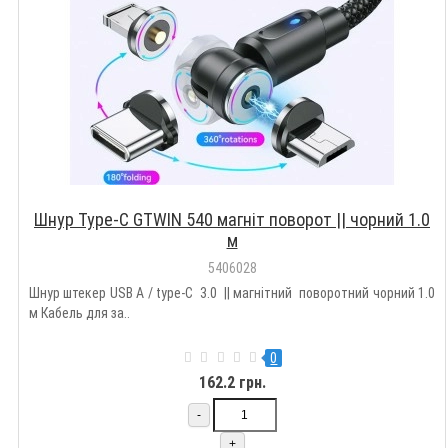
Шнур Type-C GTWIN 540 магніт поворот || чорний 1.0
м
5406028
Шнур штекер USB А / type-C 3.0 || магнітний поворотний чорний 1.0
м Кабель для за..
0
162.2 грн.
-
+