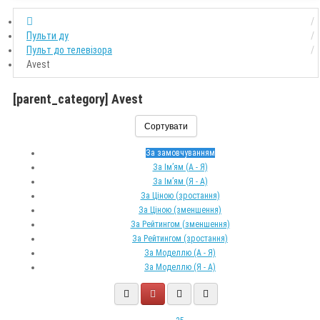
Пульти ду
Пульт до телевізора
Avest
[parent_category] Avest
Сортувати
За замовчуванням
За Ім’ям (A - Я)
За Ім’ям (Я - A)
За Ціною (зростання)
За Ціною (зменшення)
За Рейтингом (зменшення)
За Рейтингом (зростання)
За Моделлю (A - Я)
За Моделлю (Я - A)