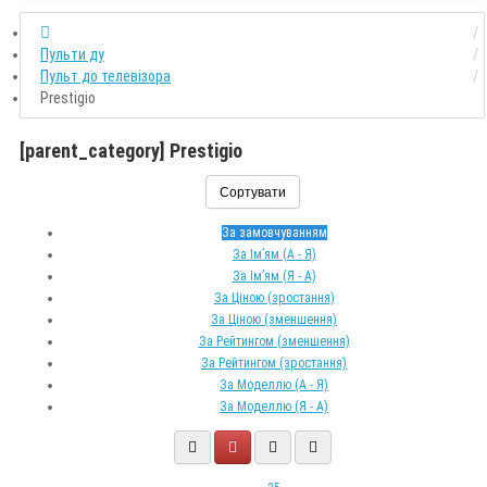
Пульти ду
Пульт до телевізора
Prestigio
[parent_category] Prestigio
Сортувати
За замовчуванням
За Ім’ям (A - Я)
За Ім’ям (Я - A)
За Ціною (зростання)
За Ціною (зменшення)
За Рейтингом (зменшення)
За Рейтингом (зростання)
За Моделлю (A - Я)
За Моделлю (Я - A)