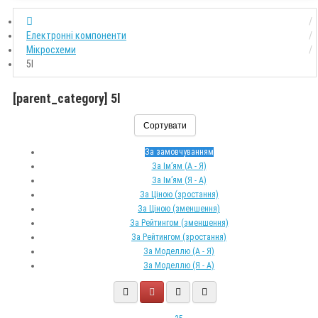
Електронні компоненти
Мікросхеми
5l
[parent_category] 5l
Сортувати
За замовчуванням
За Ім’ям (A - Я)
За Ім’ям (Я - A)
За Ціною (зростання)
За Ціною (зменшення)
За Рейтингом (зменшення)
За Рейтингом (зростання)
За Моделлю (A - Я)
За Моделлю (Я - A)