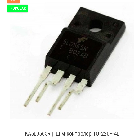
POPULAR
KA5L0565R || Шім-контролер TO-220F-4L