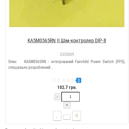
KA5M0565RN || Шім-контролер DIP-8
2335009
Опис KA5M0565RN - інтегрований Fairchild Power Switch (FPS),
спеціально розроблений ..
0
102.7 грн.
-
+