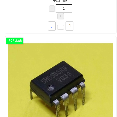
46.2 грн.
-
+
POPULAR