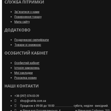
СЛУЖБА ПІТРИМКИ
Зв’язатися з нами
Повернення товару
Мапа сайту
ДОДАТКОВО
Подарункові сертифікати
Товари зі знижкою
ОСОБИСТИЙ КАБІНЕТ
Особистий кабінет
Історія замовлень
Мої закладки
Розсилка новин
НАШІ КОНТАКТИ
+38 (097) 074-03-39
shop@sat4u.com.ua
Працюєм з 09:00 до 18:00 ........................ субота, неділя - вихідний.
м.Рівне вул.Богоявленська, 4 .................. м.Рівне вул.Соборна, 215