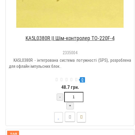
KA5L0380R || Шім-контролер TO-220F-4
2335004
KA5L0380R - інтегрована система потужності (SPS), розроблена
для офлайн імпульсних блок..
0
48.7 грн.
-
+
ТОП