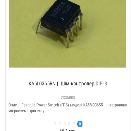
KA5L0365RN || Шім-контролер DIP-8
2335003
Опис Fairchild Power Switch (FPS) моделі KA5M0365R - інтегрована
мікросхема для імпу..
0