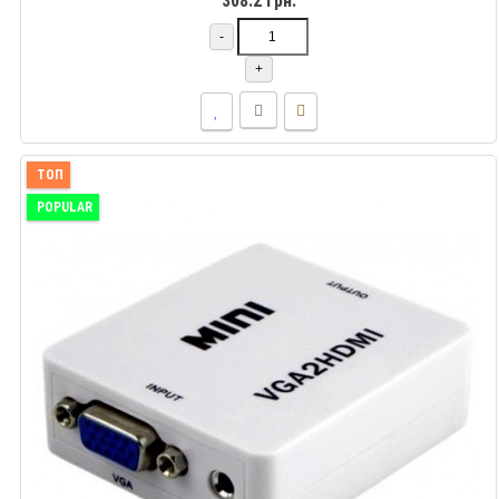
308.2 грн.
-
+
ТОП
POPULAR