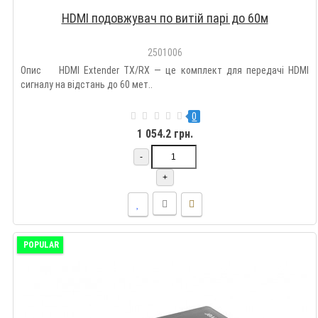
HDMI подовжувач по витій парі до 60м
2501006
Опис HDMI Extender TX/RX — це комплект для передачі HDMI
сигналу на відстань до 60 мет..
0
1 054.2 грн.
-
+
POPULAR