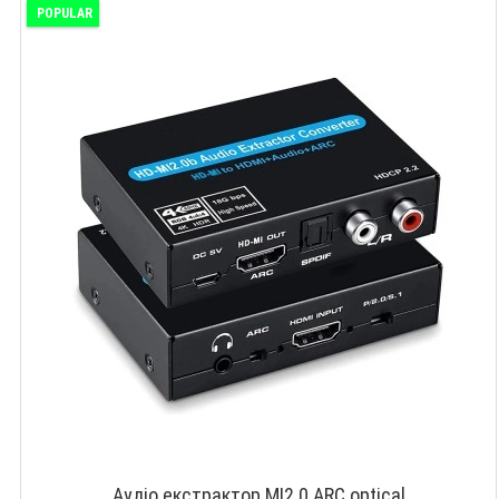
POPULAR
Аудіо екстрактор MI2.0 ARC optical