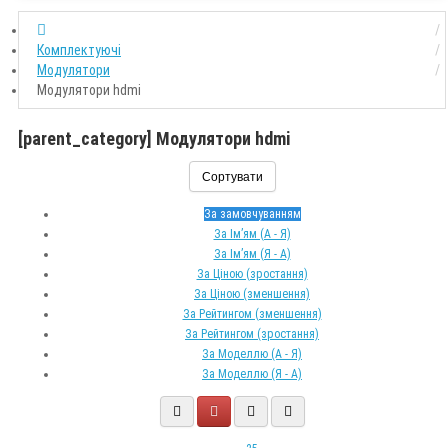
Комплектуючі
Модулятори
Модулятори hdmi
[parent_category] Модулятори hdmi
Сортувати
За замовчуванням
За Ім’ям (A - Я)
За Ім’ям (Я - A)
За Ціною (зростання)
За Ціною (зменшення)
За Рейтингом (зменшення)
За Рейтингом (зростання)
За Моделлю (A - Я)
За Моделлю (Я - A)