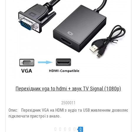
Перехідник vga to hdmi + звук TV Signal (1080p)
2500011
Опис: Перехідник VGA на HDMI з аудіо та USB живленням дозволяє
підключати пристрої з анало..
0