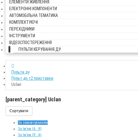
ЕЛЕМЕНТИ ЖИВЛЕННЯ
ЕЛЕКТРОННІ КОМПОНЕНТИ
АВТОМОБІЛЬНА ТЕМАТИКА
КОМПЛЕКТУЮЧІ
ПЕРЕХІДНИКИ
ІНСТРУМЕНТИ
ВІДЕОСПОСТЕРЕЖЕННЯ
ПУЛЬТИ КЕРУВАННЯ ДУ
Пульти ду
Пульт до т2 приставки
Uclan
[parent_category] Uclan
Сортувати
За замовчуванням
За Ім’ям (A - Я)
За Ім’ям (Я - A)