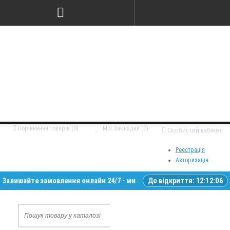
Порівняння товарів (0)
Мої Закладки (0)
Особистий кабінет
Реєстрація
Авторизація
айте замовлення онлайн 24/7 - ми зв’яжемося з вами у робочий час • Д
До відкриття:
12:12:05