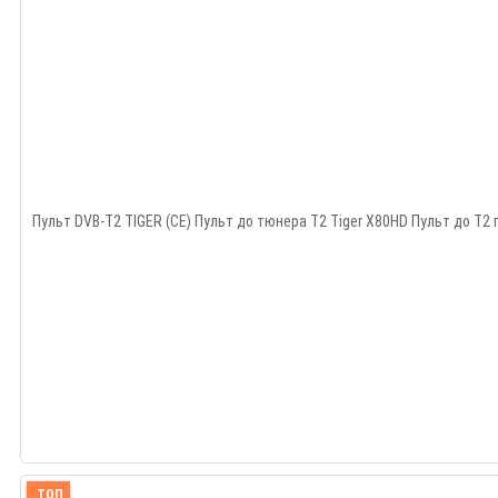
Пульт DVB-T2 TIGER (CE) Пульт до тюнера Т2 Tiger X80HD Пульт до Т2 п
ТОП