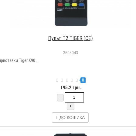
Пульт T2 TIGER (CE)
3605043
риставки Tiger X90..
0
195.2 грн.
-
+
ДО КОШИКА