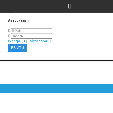
×
Авторизація
Реєстрація
|
Забули пароль?
Залиш