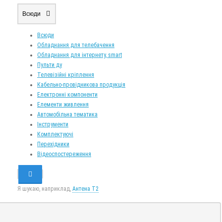
Всюди
Всюди
Обладнання для телебачення
Обладнання для інтернету, smart
Пульти ду
Телевізійні кріплення
Кабельно-провідникова продукція
Електронні компоненти
Елементи живлення
Автомобільна тематика
Інструменти
Комплектуючі
Перехідники
Відеоспостереження
Я шукаю, наприклад,
Антена Т2