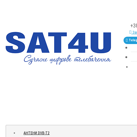
+3
Зам
Tele
АНТЕНИ DVB-Т2