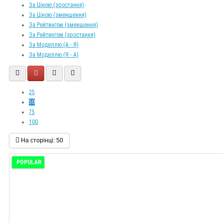
За Ціною (зростання)
За Ціною (зменшення)
За Рейтингом (зменшення)
За Рейтингом (зростання)
За Моделлю (A - Я)
За Моделлю (Я - A)
25
50
75
100
На сторінці:
50
POPULAR