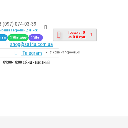
8 (097) 074-03-39
овити зворотній дзвінок
Товарів:
0
на
0.0 грн.
gram
WhatsApp
Viber
shop@sat4u.com.ua
Telegram
У кошику порожньо!
09:00-18:00 сб.нд - вихідний