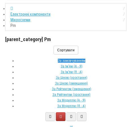
Електронні компоненти
Мікросхеми
Pm
[parent_category] Pm
Сортувати
За замовчуванням
За Ім’ям (A - Я)
За Ім’ям (Я - A)
За Ціною (зростання)
За Ціною (зменшення)
За Рейтингом (зменшення)
За Рейтингом (зростання)
За Моделлю (A - Я)
За Моделлю (Я - A)