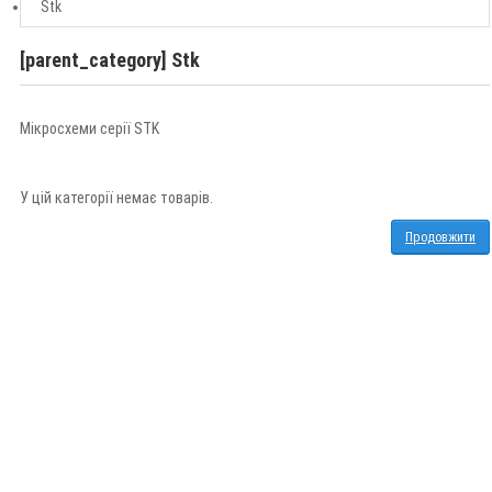
Stk
[parent_category] Stk
Мікросхеми серії STK
У цій категорії немає товарів.
Продовжити