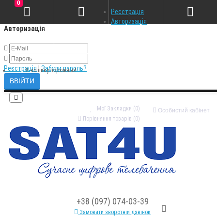
0
×
Реєстрація
Авторизація
Авторизація
Реєстрація
|
Забули пароль?
У кошику порожньо!
Мої Закладки (0)
Особистий кабінет
Порівняння товарів (0)
+38 (097) 074-03-39
Замовити зворотній дзвінок