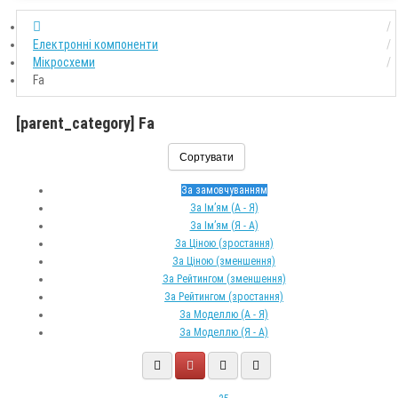
Електронні компоненти
Мікросхеми
Fa
[parent_category] Fa
Сортувати
За замовчуванням
За Ім’ям (A - Я)
За Ім’ям (Я - A)
За Ціною (зростання)
За Ціною (зменшення)
За Рейтингом (зменшення)
За Рейтингом (зростання)
За Моделлю (A - Я)
За Моделлю (Я - A)