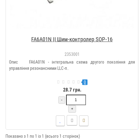
FA6A01N || Шим-контролер SOP-16
2353001
Опис FA6A01N - інтегральна схема другого покоління для
управління резонансними LLC-п..
0
28.7 грн.
-
+
Показано з 1 по 1 із 1 (всього 1 сторінок)