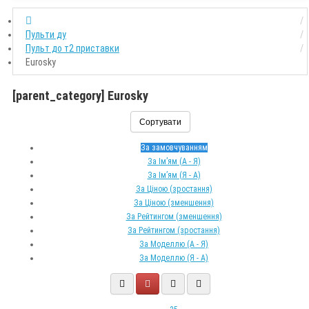
Пульти ду
Пульт до т2 приставки
Eurosky
[parent_category] Eurosky
Сортувати
За замовчуванням
За Ім’ям (A - Я)
За Ім’ям (Я - A)
За Ціною (зростання)
За Ціною (зменшення)
За Рейтингом (зменшення)
За Рейтингом (зростання)
За Моделлю (A - Я)
За Моделлю (Я - A)