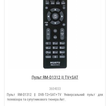
Пульт RM-D1312 || TV+SAT
3604033
Пульт RM-D1312 || DVB-T2+SAT+TV Універсальний пульт для
телевізора та супутникового тюнера Авт..