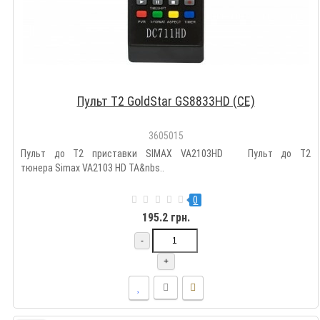
Пульт T2 GoldStar GS8833HD (CE)
3605015
Пульт до T2 приставки SIMAX VA2103HD Пульт до Т2
тюнера Simax VA2103 HD TA&nbs..
0
195.2 грн.
-
+