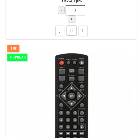
195.2 грн.
-
+
ТОП
POPULAR