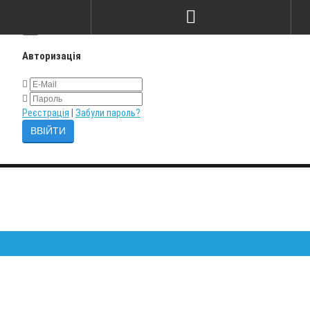
×
Авторизація
Реєстрація
|
Забули пароль?
Залиш