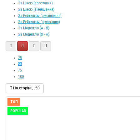
За Ціною (зростання)
За Ціною (зменшення)
За Рейтингом (зменшення)
За Рейтингом (зростання)
За Моделлю (A - Я)
За Моделлю (Я - A)
25
50
75
100
На сторінці:
50
ТОП
POPULAR