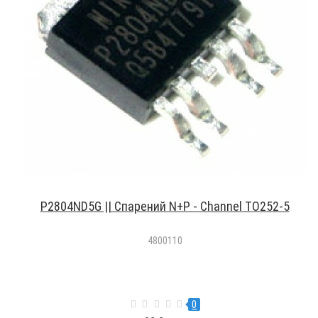
P2804ND5G || Спарений N+P - Channel TO252-5
4800110
0