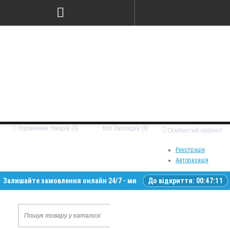
Порівняння товарів (0)
Мої Закладки (0)
Особистий кабінет
Реєстрація
Авторизація
айте замовлення онлайн 24/7 - ми зв’яжемося з вами у робочий час • Д
До відкриття:
00:47:10