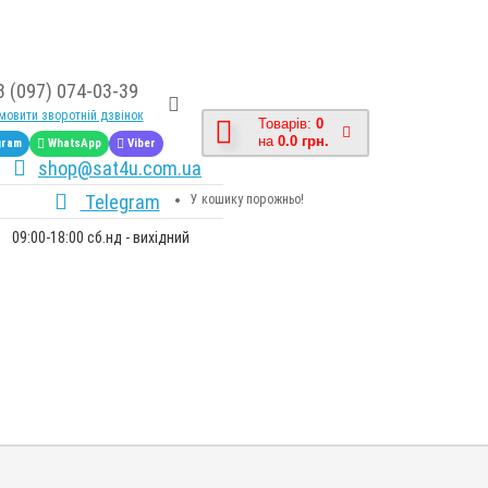
8 (097) 074-03-39
овити зворотній дзвінок
Товарів:
0
на
0.0 грн.
gram
WhatsApp
Viber
shop@sat4u.com.ua
Telegram
У кошику порожньо!
09:00-18:00 сб.нд - вихідний