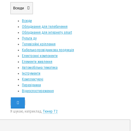
Всюди
Всюди
Обладнання для телебачення
Обладнання для інтернету, smart
Пульти ду
Телевізійні кріплення
Кабельно-провідникова продукція
Електронні компоненти
Елементи живлення
Автомобільна тематика
Інструменти
Комплектуючі
Перехідники
Відеоспостереження
Я шукаю, наприклад,
Тюнер T2