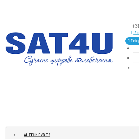
+3
Зам
Tele
АНТЕНИ DVB-Т2