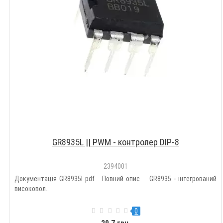
GR8935L || PWM - контролер DIP-8
2394001
Документація GR8935l pdf Повний опис GR8935 - інтегрований
високовол..
0