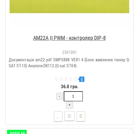
AM22A || PWM - контролер DIP-8
2361001
Документація am22 pdf SMPS888 VER1.4 (Блок живлення тюнер Q-
SAT ST-10) Аналоги:DK112 (Q-sat ST04) ..
0
36.0 грн.
-
+
POPULAR