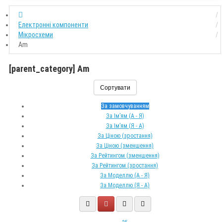
Електронні компоненти
Мікросхеми
Am
[parent_category] Am
Сортувати
За замовчуванням
За Ім’ям (A - Я)
За Ім’ям (Я - A)
За Ціною (зростання)
За Ціною (зменшення)
За Рейтингом (зменшення)
За Рейтингом (зростання)
За Моделлю (A - Я)
За Моделлю (Я - A)