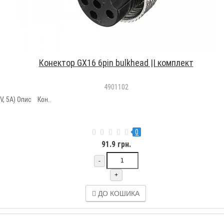
Конектор GX16 6pin bulkhead || комплект
4901102
V, 5A) Опис Кон..
0
91.9 грн.
-
+
ДО КОШИКА