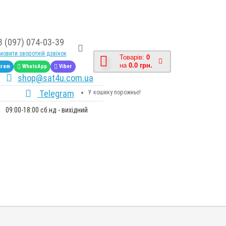
8 (097) 074-03-39
овити зворотній дзвінок
Товарів:
0
на
0.0 грн.
gram
WhatsApp
Viber
shop@sat4u.com.ua
Telegram
У кошику порожньо!
09:00-18:00 сб.нд - вихідний