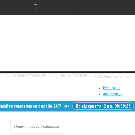
Порівняння товарів (0)
Мої Закладки (0)
Особистий кабінет
Реєстрація
Авторизація
замовлення онлайн 24/7 - ми зв’яжемося з вами у робочий час • Доста
До відкриття:
2 дн. 08:39:27