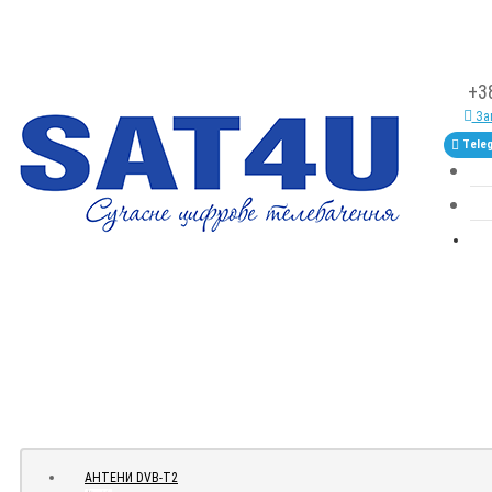
+3
Зам
Tele
АНТЕНИ DVB-Т2