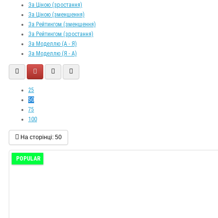
За Ціною (зростання)
За Ціною (зменшення)
За Рейтингом (зменшення)
За Рейтингом (зростання)
За Моделлю (A - Я)
За Моделлю (Я - A)
25
50
75
100
На сторінці:
50
POPULAR