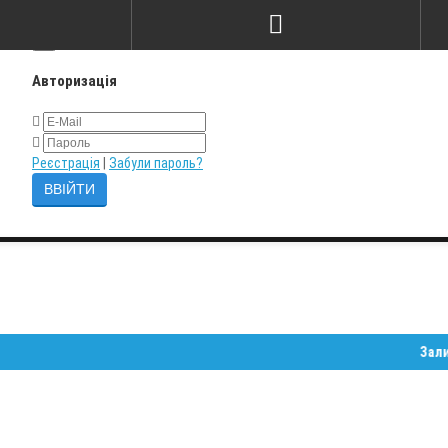
×
Авторизація
Реєстрація
|
Забули пароль?
Залишайте 