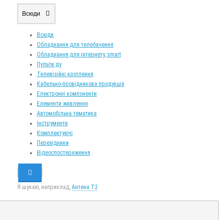
Всюди
Всюди
Обладнання для телебачення
Обладнання для інтернету, smart
Пульти ду
Телевізійні кріплення
Кабельно-провідникова продукція
Електронні компоненти
Елементи живлення
Автомобільна тематика
Інструменти
Комплектуючі
Перехідники
Відеоспостереження
Я шукаю, наприклад,
Антена Т2