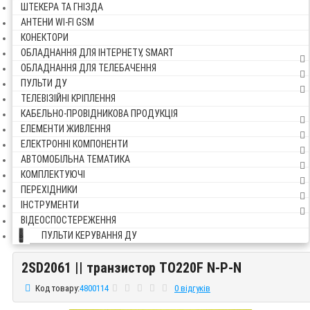
ШТЕКЕРА ТА ГНІЗДА
АНТЕНИ WI-FI GSM
КОНЕКТОРИ
ОБЛАДНАННЯ ДЛЯ ІНТЕРНЕТУ, SMART
ОБЛАДНАННЯ ДЛЯ ТЕЛЕБАЧЕННЯ
ПУЛЬТИ ДУ
ТЕЛЕВІЗІЙНІ КРІПЛЕННЯ
КАБЕЛЬНО-ПРОВІДНИКОВА ПРОДУКЦІЯ
ЕЛЕМЕНТИ ЖИВЛЕННЯ
ЕЛЕКТРОННІ КОМПОНЕНТИ
АВТОМОБІЛЬНА ТЕМАТИКА
КОМПЛЕКТУЮЧІ
ПЕРЕХІДНИКИ
ІНСТРУМЕНТИ
ВІДЕОСПОСТЕРЕЖЕННЯ
ПУЛЬТИ КЕРУВАННЯ ДУ
2SD2061 || транзистор TO220F N-P-N
2SD2061 || транзистор TO220F N-P-N
Код товару:
4800114
0 відгуків