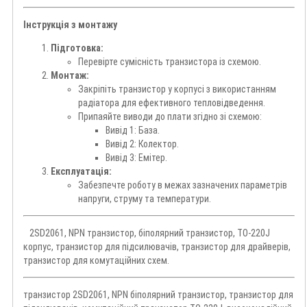
Інструкція з монтажу
Підготовка:
Перевірте сумісність транзистора із схемою.
Монтаж:
Закріпіть транзистор у корпусі з використанням
радіатора для ефективного тепловідведення.
Припаяйте виводи до плати згідно зі схемою:
Вивід 1: База.
Вивід 2: Колектор.
Вивід 3: Емітер.
Експлуатація:
Забезпечте роботу в межах зазначених параметрів
напруги, струму та температури.
2SD2061, NPN транзистор, біполярний транзистор, TO-220J
корпус, транзистор для підсилювачів, транзистор для драйверів,
транзистор для комутаційних схем.
транзистор 2SD2061, NPN біполярний транзистор, транзистор для