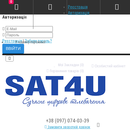
0
×
Реєстрація
Авторизація
Авторизація
Реєстрація
|
Забули пароль?
У кошику порожньо!
Мої Закладки (0)
Особистий кабінет
Порівняння товарів (0)
+38 (097) 074-03-39
Замовити зворотній дзвінок