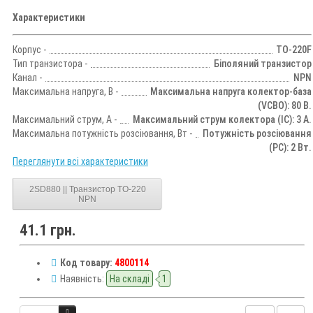
Характеристики
Корпус -
TO-220F
Тип транзистора -
Біполяний транзистор
Канал -
NPN
Максимальна напруга, В -
Максимальна напруга колектор-база
(VCBO): 80 В.
Максимальний струм, А -
Максимальний струм колектора (IC): 3 А.
Максимальна потужність розсіювання, Вт -
Потужність розсіювання
(PC): 2 Вт.
Переглянути всі характеристики
2SD880 || Транзистор TO-220
NPN
41.1 грн.
Код товару:
4800114
Наявність:
На складі
1