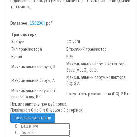
підсилювачів, комутаційний транзистор TO-220J, високонадійний
транзистор.
Datasheet
2SD2061
pdf
Транзистори
Корпус
TO-220F
Тип транзистора
Біполяний транзистор
Канал
NPN
Максимальна напруга колектор-
Максимальна напруга, В
база (VCBO): 80 В.
Максимальний струм колектора
Максимальний струм, А
(IC): 3 А.
Максимальна потужність
Потужність розсіювання (PC): 2 Вт.
розсіювання, Вт
Немає запитань про цей товар.
Показано з 0 по 0 із 0 (всього 0 сторінок)
Написати запитання