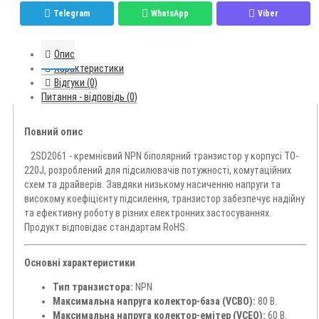
Telegram
WhatsApp
Viber
Опис
Характеристики
Відгуки (0)
Питання - відповідь (0)
Повний опис
2SD2061 - кремнієвий NPN біполярний транзистор у корпусі TO-
220J, розроблений для підсилювачів потужності, комутаційних
схем та драйверів. Завдяки низькому насиченню напруги та
високому коефіцієнту підсилення, транзистор забезпечує надійну
та ефективну роботу в різних електронних застосуваннях.
Продукт відповідає стандартам RoHS.
Основні характеристики
Тип транзистора:
NPN.
Максимальна напруга колектор-база (VCBO):
80 В.
Максимальна напруга колектор-емітер (VCEO):
60 В.