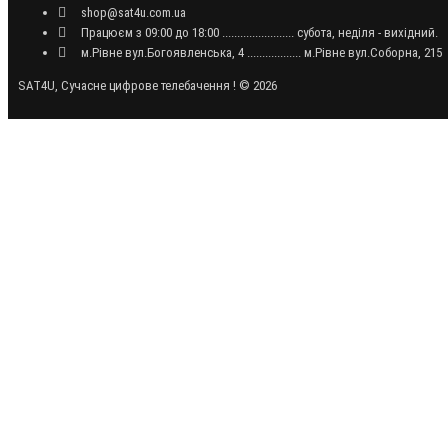
shop@sat4u.com.ua
Працюєм з 09:00 до 18:00 ........................ субота, неділя - вихідний.
м.Рівне вул.Богоявленська, 4 .................. м.Рівне вул.Соборна, 215
SAT4U, Сучасне цифрове телебачення ! © 2026