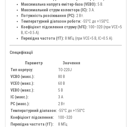
Максимальна напруга емітер-база (VEBO):
5 В.
Максимальний струм колектора (IC):
3 А.
Потужність розсіювання (PC):
2 Вт.
Температурний діапазон роботи:
-55°C до +150°C.
Коефіцієнт підсилення струму (hFE):
100–320 (при VCE=5
В, IC=0.5 А).
Перехідна частота (fT):
8 МГц (при VCE=5 В, IC=0.5 А).
Специфікації
Параметр
Значення
Тип корпусу:
TO-220J
VCBO (макс.):
80 В
VCEO (макс.):
60 В
VEBO (макс.):
5 В
IC (макс.):
3 А
PC (макс.):
2 Вт
Температурний діапазон:
-55°C до +150°C
Коефіцієнт підсилення:
100–320
Перехідна частота (fT):
8 МГц