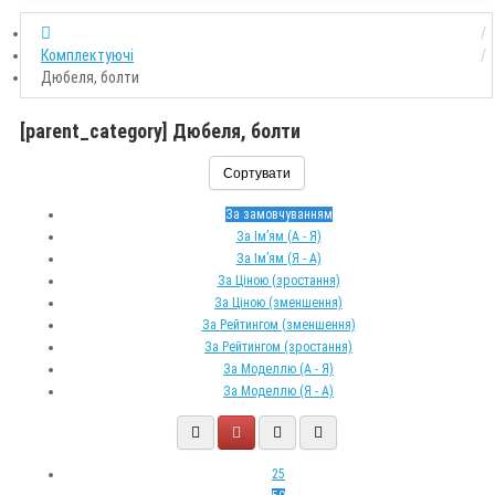
Комплектуючі
Дюбеля, болти
[parent_category] Дюбеля, болти
Сортувати
За замовчуванням
За Ім’ям (A - Я)
За Ім’ям (Я - A)
За Ціною (зростання)
За Ціною (зменшення)
За Рейтингом (зменшення)
За Рейтингом (зростання)
За Моделлю (A - Я)
За Моделлю (Я - A)
25