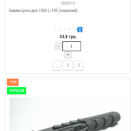
5800010
Зажим крокодил 100A L=105 (червоний) ..
0
34.0 грн.
-
+
ТОП
POPULAR