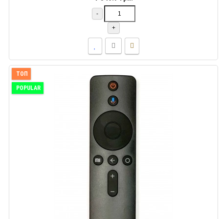
-
+
ТОП
POPULAR