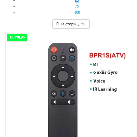
50
75
100
На сторінці:
50
POPULAR