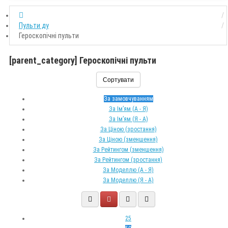
Пульти ду
Героскопічні пульти
[parent_category] Героскопічні пульти
Сортувати
За замовчуванням
За Ім’ям (A - Я)
За Ім’ям (Я - A)
За Ціною (зростання)
За Ціною (зменшення)
За Рейтингом (зменшення)
За Рейтингом (зростання)
За Моделлю (A - Я)
За Моделлю (Я - A)
25