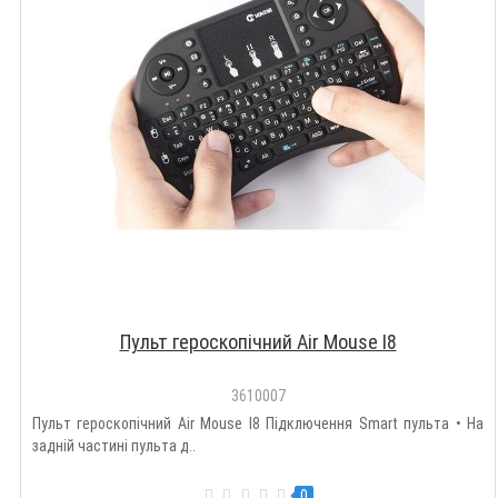
Пульт героскопічний Air Mouse I8
3610007
Пульт героскопічний Air Mouse I8 Підключення Smart пульта • На
задній частині пульта д..
0