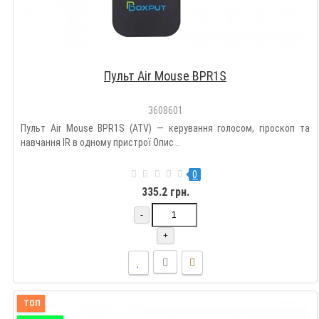
Пульт Air Mouse BPR1S
3608601
Пульт Air Mouse BPR1S (ATV) — керування голосом, гіроскоп та
навчання IR в одному пристрої Опис ..
0
335.2 грн.
-
+
ТОП