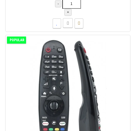
-
+
POPULAR