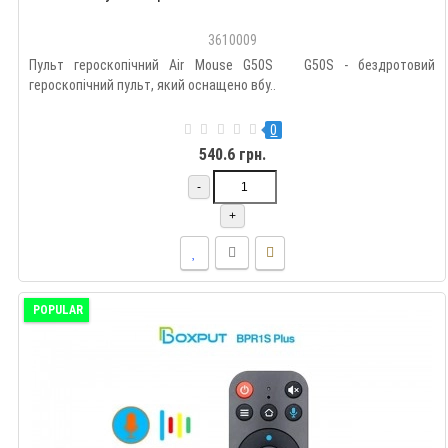
3610009
Пульт героскопічний Air Mouse G50S G50S - бездротовий
героскопічний пульт, який оснащено вбу..
0
540.6 грн.
-
+
POPULAR