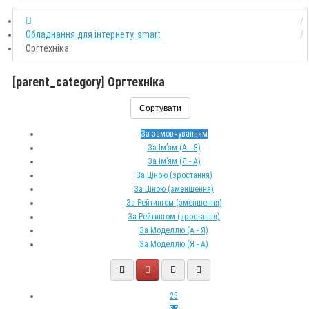
Обладнання для інтернету, smart
Оргтехніка
[parent_category] Оргтехніка
Сортувати
За замовчуванням
За Ім’ям (A - Я)
За Ім’ям (Я - A)
За Ціною (зростання)
За Ціною (зменшення)
За Рейтингом (зменшення)
За Рейтингом (зростання)
За Моделлю (A - Я)
За Моделлю (Я - A)
25