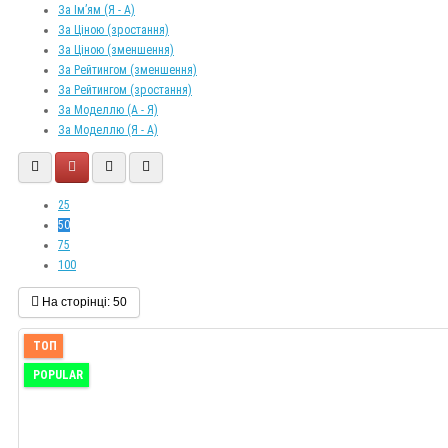
За Ім’ям (Я - A)
За Ціною (зростання)
За Ціною (зменшення)
За Рейтингом (зменшення)
За Рейтингом (зростання)
За Моделлю (A - Я)
За Моделлю (Я - A)
25
50
75
100
На сторінці:
50
ТОП
POPULAR