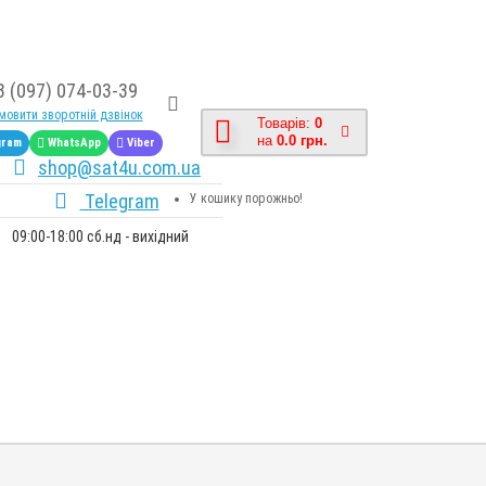
8 (097) 074-03-39
овити зворотній дзвінок
Товарів:
0
на
0.0 грн.
gram
WhatsApp
Viber
shop@sat4u.com.ua
Telegram
У кошику порожньо!
09:00-18:00 сб.нд - вихідний