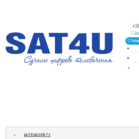
+3
Зам
Tele
АНТЕНИ DVB-Т2