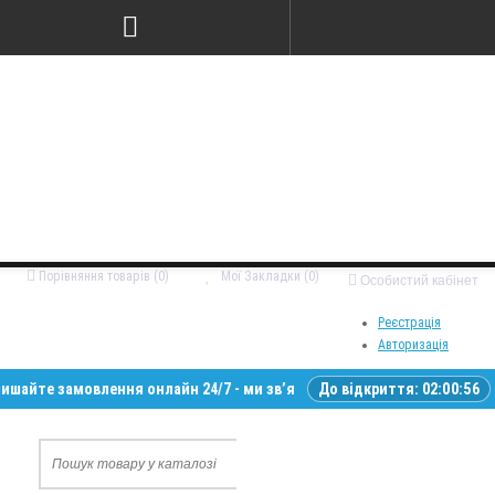
Порівняння товарів (0)
Мої Закладки (0)
Особистий кабінет
Реєстрація
Авторизація
замовлення онлайн 24/7 - ми зв’яжемося з вами у робочий час • Доста
До відкриття:
02:00:55