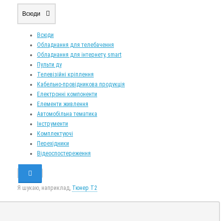
Всюди
Всюди
Обладнання для телебачення
Обладнання для інтернету, smart
Пульти ду
Телевізійні кріплення
Кабельно-провідникова продукція
Електронні компоненти
Елементи живлення
Автомобільна тематика
Інструменти
Комплектуючі
Перехідники
Відеоспостереження
Я шукаю, наприклад,
Тюнер T2