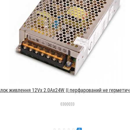
лок живлення 12Vх 2.0Aх24W || перфарований не гермети
0300033