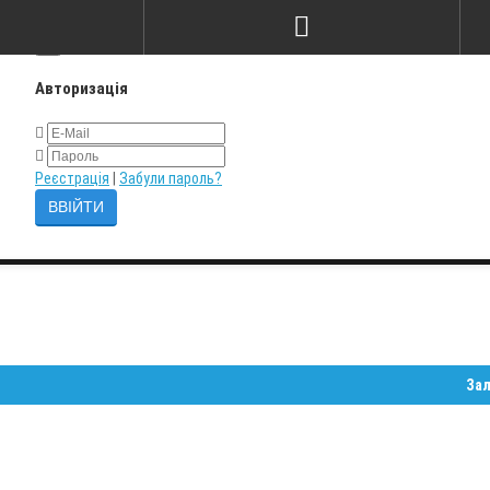
×
Авторизація
Реєстрація
|
Забули пароль?
Залишайте 