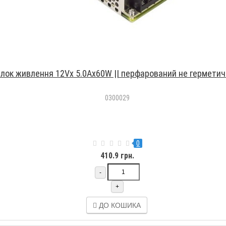
лок живлення 12Vх 5.0Aх60W || перфарований не гермети
0300029
0
410.9 грн.
-
+
ДО КОШИКА