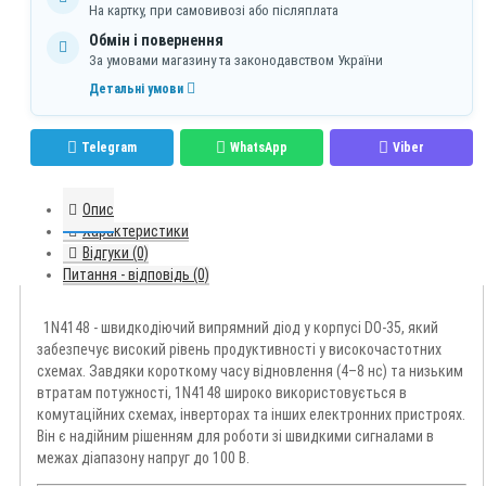
На картку, при самовивозі або післяплата
Обмін і повернення
За умовами магазину та законодавством України
Детальні умови
Telegram
WhatsApp
Viber
Опис
Характеристики
Відгуки (0)
Питання - відповідь (0)
1N4148 - швидкодіючий випрямний діод у корпусі DO-35, який
забезпечує високий рівень продуктивності у високочастотних
схемах. Завдяки короткому часу відновлення (4–8 нс) та низьким
втратам потужності, 1N4148 широко використовується в
комутаційних схемах, інверторах та інших електронних пристроях.
Він є надійним рішенням для роботи зі швидкими сигналами в
межах діапазону напруг до 100 В.