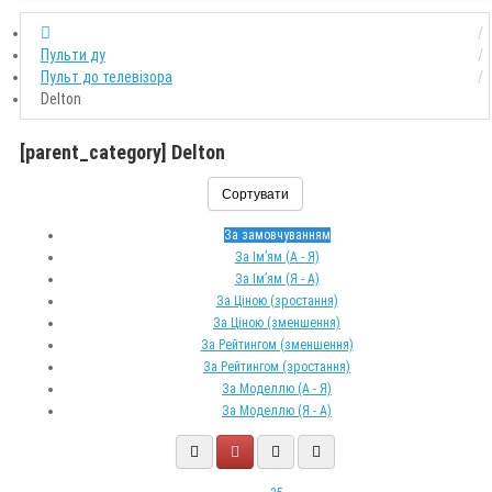
Пульти ду
Пульт до телевізора
Delton
[parent_category] Delton
Сортувати
За замовчуванням
За Ім’ям (A - Я)
За Ім’ям (Я - A)
За Ціною (зростання)
За Ціною (зменшення)
За Рейтингом (зменшення)
За Рейтингом (зростання)
За Моделлю (A - Я)
За Моделлю (Я - A)