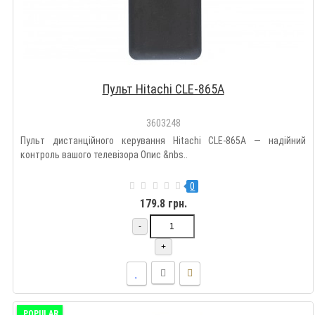
Пульт Hitachi CLE-865A
3603248
Пульт дистанційного керування Hitachi CLE-865A — надійний
контроль вашого телевізора Опис &nbs..
0
179.8 грн.
-
+
POPULAR