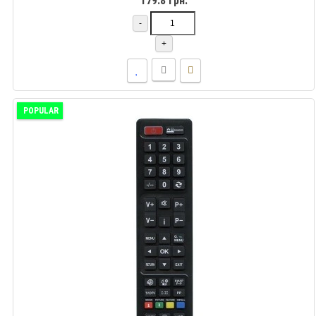
179.8 грн.
-
+
POPULAR