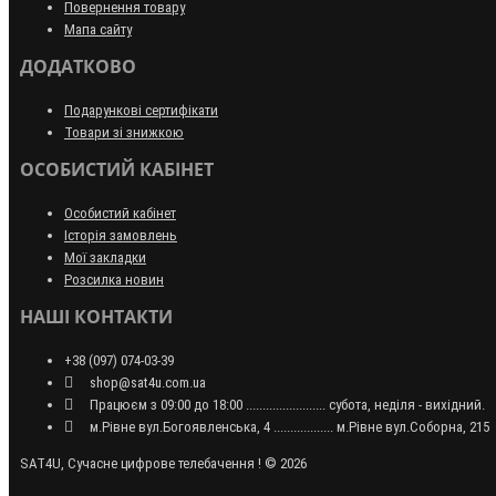
Повернення товару
Мапа сайту
ДОДАТКОВО
Подарункові сертифікати
Товари зі знижкою
ОСОБИСТИЙ КАБІНЕТ
Особистий кабінет
Історія замовлень
Мої закладки
Розсилка новин
НАШІ КОНТАКТИ
+38 (097) 074-03-39
shop@sat4u.com.ua
Працюєм з 09:00 до 18:00 ........................ субота, неділя - вихідний.
м.Рівне вул.Богоявленська, 4 .................. м.Рівне вул.Соборна, 215
SAT4U, Сучасне цифрове телебачення ! © 2026