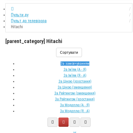
Пульти ду
Пульт до телевізора
Hitachi
[parent_category] Hitachi
Сортувати
За замовчуванням
За Ім’ям (A - Я)
За Ім’ям (Я - A)
За Ціною (зростання)
За Ціною (зменшення)
За Рейтингом (зменшення)
За Рейтингом (зростання)
За Моделлю (A - Я)
За Моделлю (Я - A)