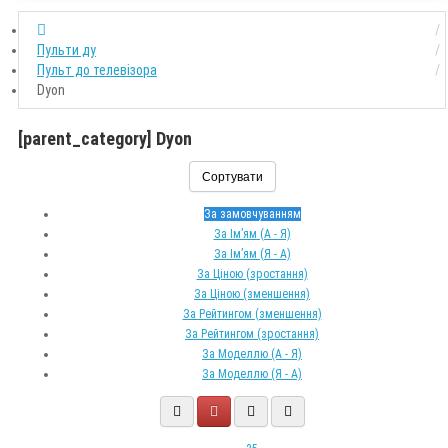
Пульти ду
Пульт до телевізора
Dyon
[parent_category] Dyon
Сортувати
За замовчуванням
За Ім’ям (A - Я)
За Ім’ям (Я - A)
За Ціною (зростання)
За Ціною (зменшення)
За Рейтингом (зменшення)
За Рейтингом (зростання)
За Моделлю (A - Я)
За Моделлю (Я - A)