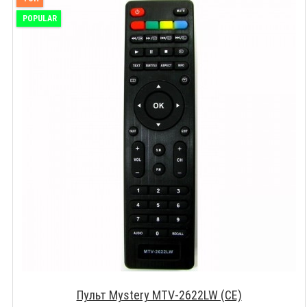
POPULAR
Пульт Mystery MTV-2622LW (CE)