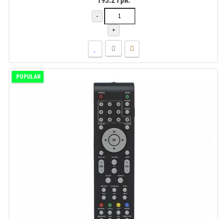
195.2 грн.
-
+
POPULAR