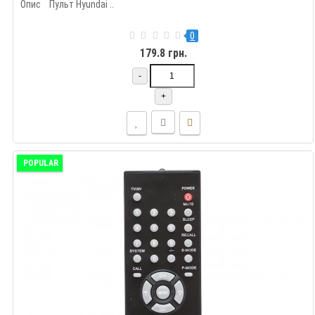
Опис Пульт Hyundai ..
0
179.8 грн.
-
+
POPULAR