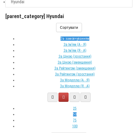
Hyundai
[parent_category] Hyundai
Сортувати
За замовчуванням
За Ім’ям (A - Я)
За Ім’ям (Я - A)
За Ціною (зростання)
За Ціною (зменшення)
За Рейтингом (зменшення)
За Рейтингом (зростання)
За Моделлю (A - Я)
За Моделлю (Я - A)
25
50
75
100