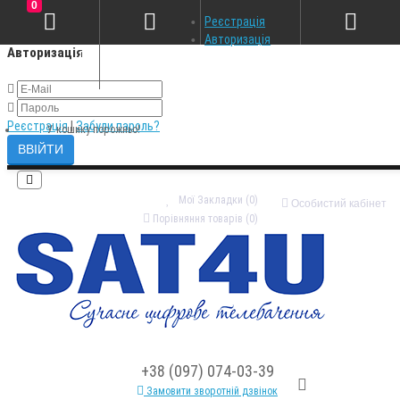
0
×
Реєстрація
Авторизація
Авторизація
Реєстрація
|
Забули пароль?
У кошику порожньо!
Мої Закладки (0)
Особистий кабінет
Порівняння товарів (0)
+38 (097) 074-03-39
Замовити зворотній дзвінок