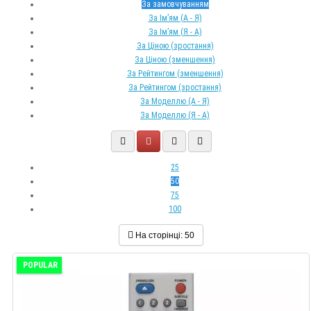
За замовчуванням
За Ім’ям (A - Я)
За Ім’ям (Я - A)
За Ціною (зростання)
За Ціною (зменшення)
За Рейтингом (зменшення)
За Рейтингом (зростання)
За Моделлю (A - Я)
За Моделлю (Я - A)
25
50
75
100
На сторінці:
50
POPULAR