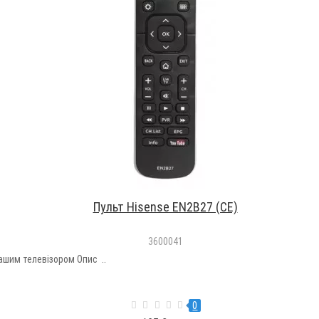
Пульт Hisense EN2B27 (CE)
3600041
ашим телевізором Опис ..
0