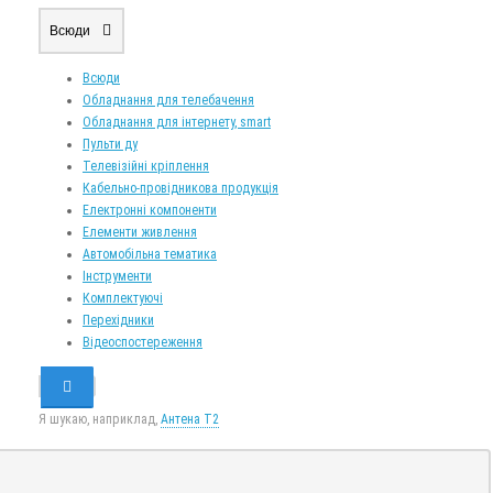
Всюди
Всюди
Обладнання для телебачення
Обладнання для інтернету, smart
Пульти ду
Телевізійні кріплення
Кабельно-провідникова продукція
Електронні компоненти
Елементи живлення
Автомобільна тематика
Інструменти
Комплектуючі
Перехідники
Відеоспостереження
Я шукаю, наприклад,
Антена Т2