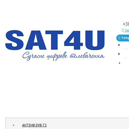
+3
Зам
Tele
АНТЕНИ DVB-Т2