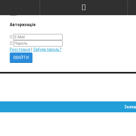
×
Авторизація
Реєстрація
|
Забули пароль?
Залишайте з