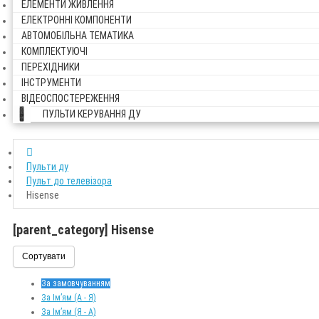
ЕЛЕМЕНТИ ЖИВЛЕННЯ
ЕЛЕКТРОННІ КОМПОНЕНТИ
АВТОМОБІЛЬНА ТЕМАТИКА
КОМПЛЕКТУЮЧІ
ПЕРЕХІДНИКИ
ІНСТРУМЕНТИ
ВІДЕОСПОСТЕРЕЖЕННЯ
ПУЛЬТИ КЕРУВАННЯ ДУ
Пульти ду
Пульт до телевізора
Hisense
[parent_category] Hisense
Сортувати
За замовчуванням
За Ім’ям (A - Я)
За Ім’ям (Я - A)