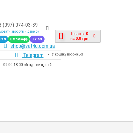
8 (097) 074-03-39
овити зворотній дзвінок
Товарів:
0
на
0.0 грн.
gram
WhatsApp
Viber
shop@sat4u.com.ua
Telegram
У кошику порожньо!
09:00-18:00 сб.нд - вихідний