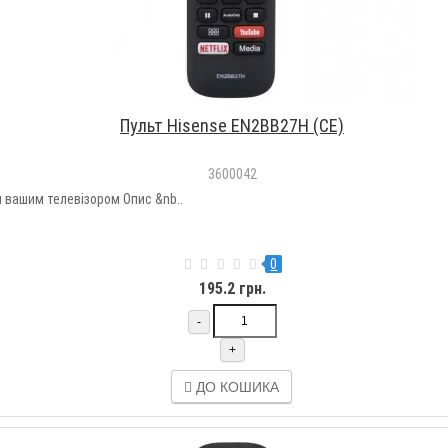
Пульт Hisense EN2BB27H (CE)
3600042
 вашим телевізором Опис &nb..
0
195.2 грн.
-
+
ДО КОШИКА