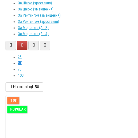
За Ціною (зростання)
За Ціною (зменшення)
За Рейтингом (зменшення)
За Рейтингом (зростання)
За Моделлю (A - Я)
За Моделлю (Я - A)
25
50
75
100
На сторінці:
50
ТОП
POPULAR