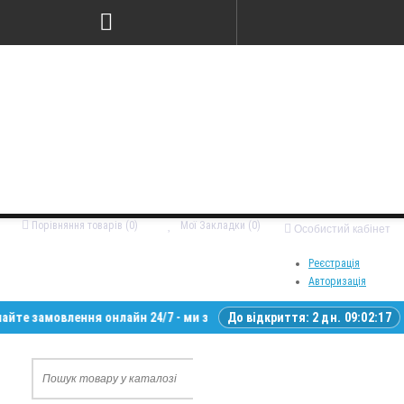
Порівняння товарів (0)
Мої Закладки (0)
Особистий кабінет
Реєстрація
Авторизація
амовлення онлайн 24/7 - ми зв’яжемося з вами у робочий час • Доставк
До відкриття:
2 дн. 09:02:16