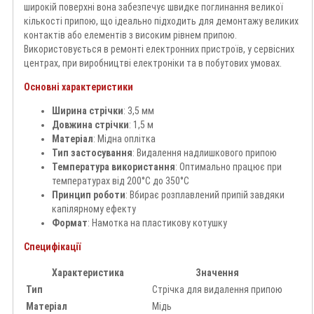
широкій поверхні вона забезпечує швидке поглинання великої
кількості припою, що ідеально підходить для демонтажу великих
контактів або елементів з високим рівнем припою.
Використовується в ремонті електронних пристроїв, у сервісних
центрах, при виробництві електроніки та в побутових умовах.
Основні характеристики
Ширина стрічки
: 3,5 мм
Довжина стрічки
: 1,5 м
Матеріал
: Мідна оплітка
Тип застосування
: Видалення надлишкового припою
Температура використання
: Оптимально працює при
температурах від 200°C до 350°C
Принцип роботи
: Вбирає розплавлений припій завдяки
капілярному ефекту
Формат
: Намотка на пластикову котушку
Специфікації
Характеристика
Значення
Тип
Стрічка для видалення припою
Матеріал
Мідь