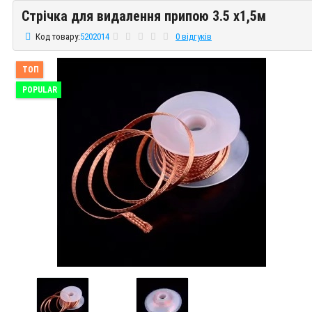
Стрічка для видалення припою 3.5 х1,5м
Стрічка для видалення припою 3.5 х1,5м
Код товару:
5202014
0 відгуків
ТОП
POPULAR