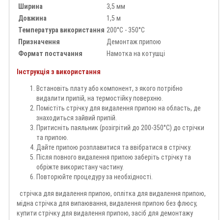
Ширина
3,5 мм
Довжина
1,5 м
Температура використання
200°C - 350°C
Призначення
Демонтаж припою
Формат постачання
Намотка на котушці
Інструкція з використання
Встановіть плату або компонент, з якого потрібно
видалити припій, на термостійку поверхню.
Помістіть стрічку для видалення припою на область, де
знаходиться зайвий припій.
Притисніть паяльник (розігрітий до 200-350°C) до стрічки
та припою.
Дайте припою розплавитися та ввібратися в стрічку.
Після повного видалення припою заберіть стрічку та
обріжте використану частину.
Повторюйте процедуру за необхідності.
стрічка для видалення припою, оплітка для видалення припою,
мідна стрічка для випаювання, видалення припою без флюсу,
купити стрічку для видалення припою, засіб для демонтажу