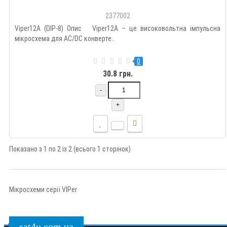
2377002
Viper12A (DIP-8) Опис Viper12A – це високовольтна імпульсна
мікросхема для AC/DC конверте..
0
30.8 грн.
-
+
Показано з 1 по 2 із 2 (всього 1 сторінок)
Мікросхеми серії VIPer
sat4u.com.ua