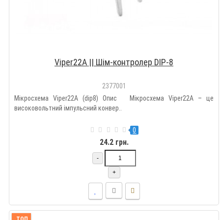
Viper22A || Шім-контролер DIP-8
2377001
Мікросхема Viper22A (dip8) Опис Мікросхема Viper22A – це
високовольтний імпульсний конвер..
0
24.2 грн.
-
+
ТОП