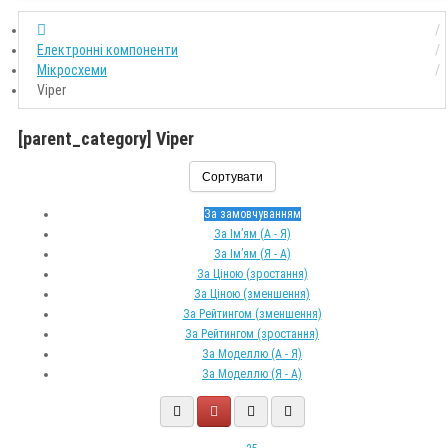
Електронні компоненти
Мікросхеми
Viper
[parent_category] Viper
Сортувати
За замовчуванням
За Ім’ям (A - Я)
За Ім’ям (Я - A)
За Ціною (зростання)
За Ціною (зменшення)
За Рейтингом (зменшення)
За Рейтингом (зростання)
За Моделлю (A - Я)
За Моделлю (Я - A)