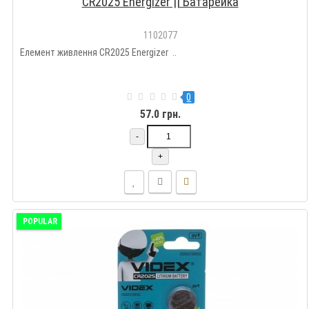
CR2025 Energizer || Батарейка
1102077
Елемент живлення CR2025 Energizer ..
0
57.0 грн.
-
+
POPULAR