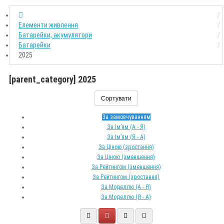
Елементи живлення
Батарейки, акумулятори
Батарейки
2025
[parent_category] 2025
Сортувати
За замовчуванням
За Ім’ям (A - Я)
За Ім’ям (Я - A)
За Ціною (зростання)
За Ціною (зменшення)
За Рейтингом (зменшення)
За Рейтингом (зростання)
За Моделлю (A - Я)
За Моделлю (Я - A)