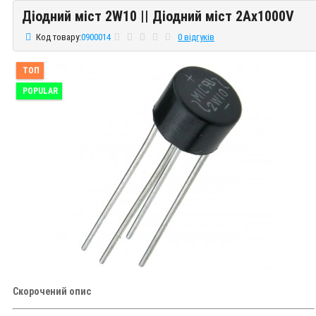
Діодний міст 2W10 || Діодний міст 2Ax1000V
Діодний міст 2W10 || Діодний міст 2Ax1000V
Код товару:
0900014
0 відгуків
ТОП
POPULAR
Скорочений опис