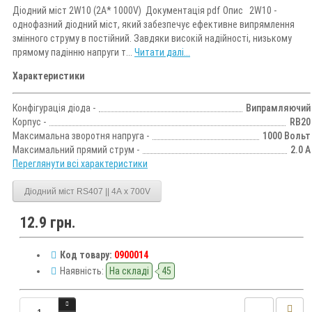
Діодний міст 2W10 (2A* 1000V) Документація pdf Опис 2W10 -
однофазний діодний міст, який забезпечує ефективне випрямлення
змінного струму в постійний. Завдяки високій надійності, низькому
прямому падінню напруги т...
Читати далі...
Характеристики
Конфігурація діода -
Випрамляючий
Корпус -
RB20
Максимальна зворотня напруга -
1000 Вольт
Максимальний прямий струм -
2.0 А
Переглянути всі характеристики
Діодний міст RS407 || 4A x 700V
12.9 грн.
Код товару:
0900014
Наявність:
На складі
45