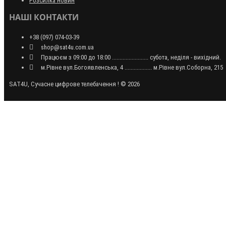
Розсилка новин
НАШІ КОНТАКТИ
+38 (097) 074-03-39
shop@sat4u.com.ua
Працюєм з 09:00 до 18:00 ........................ субота, неділя - вихідний.
м.Рівне вул.Богоявленська, 4 .................. м.Рівне вул.Соборна, 215
SAT4U, Сучасне цифрове телебачення ! © 2026