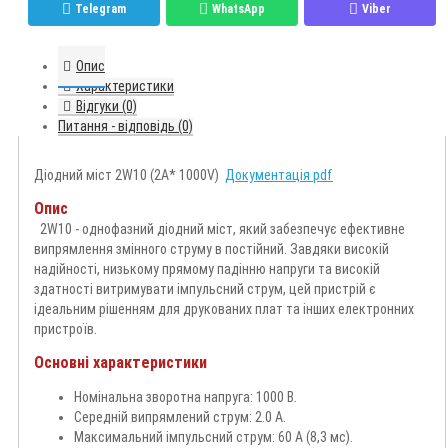
Telegram
WhatsApp
Viber
Опис
Характеристики
Відгуки (0)
Питання - відповідь (0)
Діодний міст 2W10 (2A* 1000V)
Документація pdf
Опис
2W10 - однофазний діодний міст, який забезпечує ефективне
випрямлення змінного струму в постійний. Завдяки високій
надійності, низькому прямому падінню напруги та високій
здатності витримувати імпульсний струм, цей пристрій є
ідеальним рішенням для друкованих плат та інших електронних
пристроїв.
Основні характеристики
Номінальна зворотна напруга: 1000 В.
Середній випрямлений струм: 2.0 А.
Максимальний імпульсний струм: 60 А (8,3 мс).