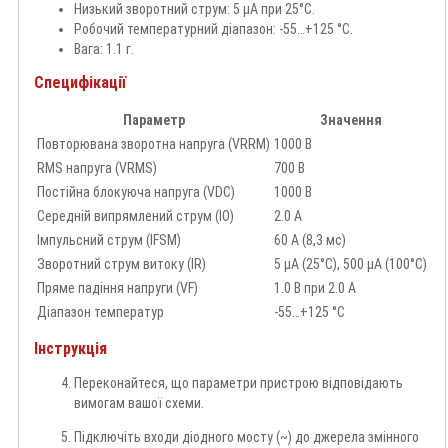
Низький зворотний струм: 5 µА при 25°C.
Робочий температурний діапазон: -55…+125 °C.
Вага: 1.1 г.
Специфікації
Параметр
Значення
Повторювана зворотна напруга (VRRM)
1000 В
RMS напруга (VRMS)
700 В
Постійна блокуюча напруга (VDC)
1000 В
Середній випрямлений струм (IO)
2.0 А
Імпульсний струм (IFSM)
60 А (8,3 мс)
Зворотний струм витоку (IR)
5 µА (25°C), 500 µА (100°C)
Пряме падіння напруги (VF)
1.0 В при 2.0 А
Діапазон температур
-55…+125 °C
Інструкція
Переконайтеся, що параметри пристрою відповідають
вимогам вашої схеми.
Підключіть входи діодного мосту (~) до джерела змінного