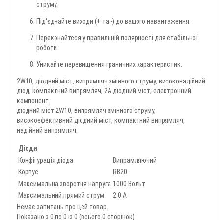
струму.
Під'єднайте виходи (+ та -) до вашого навантаження.
Переконайтеся у правильній полярності для стабільної
роботи.
Уникайте перевищення граничних характеристик.
2W10, діодний міст, випрямляч змінного струму, високонадійний
діод, компактний випрямляч, 2А діодний міст, електронний
компонент.
діодний міст 2W10, випрямляч змінного струму,
високоефективний діодний міст, компактний випрямляч,
надійний випрямляч.
Діоди
Конфігурація діода
Випрамляючий
Корпус
RB20
Максимальна зворотня напруга
1000 Вольт
Максимальний прямий струм
2.0 А
Немає запитань про цей товар.
Показано з 0 по 0 із 0 (всього 0 сторінок)