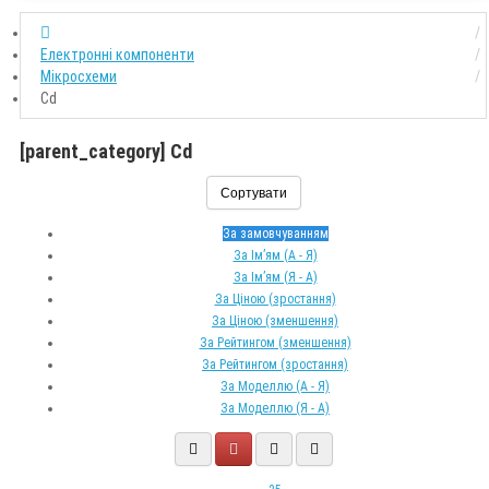
Електронні компоненти
Мікросхеми
Cd
[parent_category] Cd
Сортувати
За замовчуванням
За Ім’ям (A - Я)
За Ім’ям (Я - A)
За Ціною (зростання)
За Ціною (зменшення)
За Рейтингом (зменшення)
За Рейтингом (зростання)
За Моделлю (A - Я)
За Моделлю (Я - A)