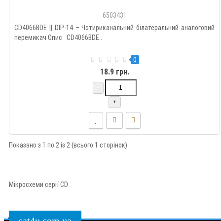
6503431
CD4066BDE || DIP-14 – Чотириканальний білатеральний аналоговий
перемикач Опис CD4066BDE..
0
18.9 грн.
-
+
Показано з 1 по 2 із 2 (всього 1 сторінок)
Мікросхеми серії CD
sat4u.com.ua