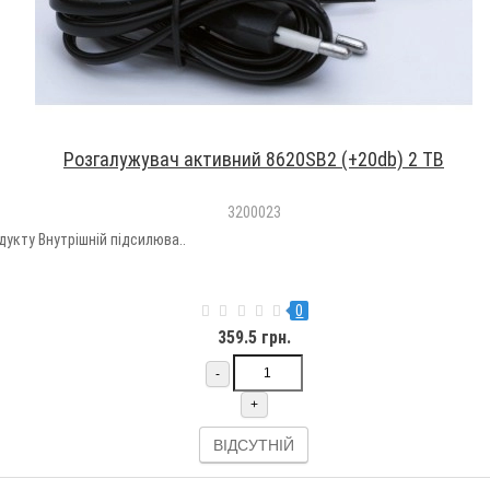
Розгалужувач активний 8620SB2 (+20db) 2 ТВ
3200023
укту Внутрішній підсилюва..
0
359.5 грн.
-
+
ВІДСУТНІЙ