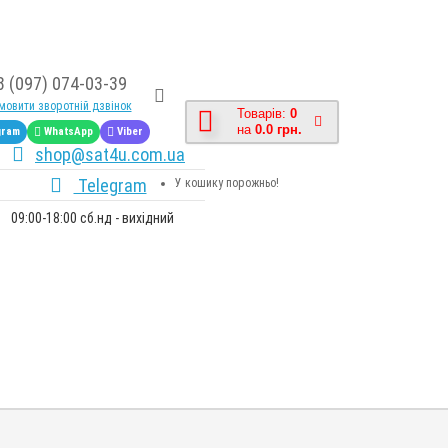
8 (097) 074-03-39
овити зворотній дзвінок
Товарів:
0
на
0.0 грн.
gram
WhatsApp
Viber
shop@sat4u.com.ua
Telegram
У кошику порожньо!
09:00-18:00 сб.нд - вихідний