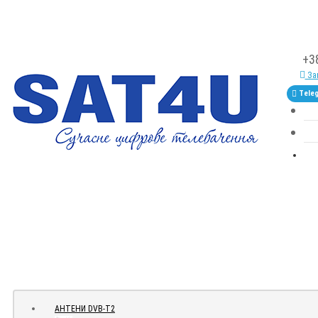
+3
Зам
Tele
АНТЕНИ DVB-Т2