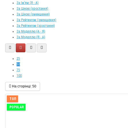
За Ім’ям (Я - A)
За Ціною (зростання)
За Ціною (зменшення)
За Рейтингом (зменшення)
За Рейтингом (зростання)
За Моделлю (A - Я)
За Моделлю (Я - A)
25
50
75
100
На сторінці:
50
ТОП
POPULAR