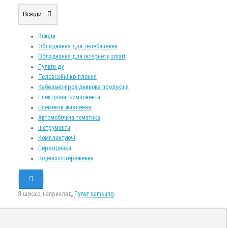
Всюди
Всюди
Обладнання для телебачення
Обладнання для інтернету, smart
Пульти ду
Телевізійні кріплення
Кабельно-провідникова продукція
Електронні компоненти
Елементи живлення
Автомобільна тематика
Інструменти
Комплектуючі
Перехідники
Відеоспостереження
Я шукаю, наприклад,
Пульт samsung