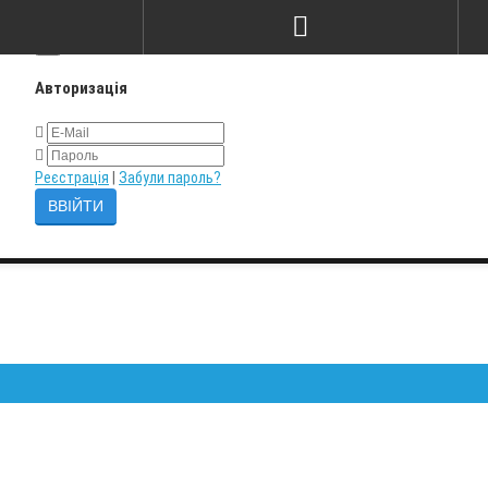
×
Авторизація
Реєстрація
|
Забули пароль?
Залиш