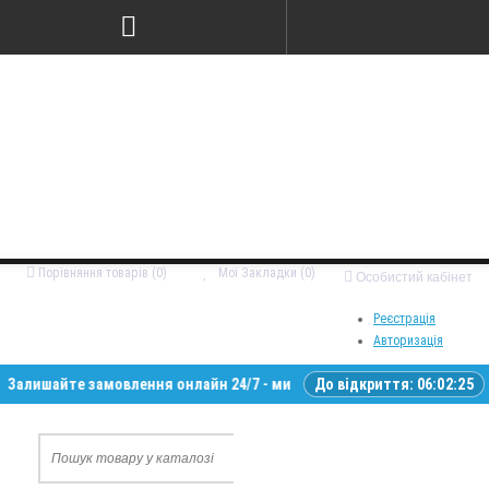
Порівняння товарів (0)
Мої Закладки (0)
Особистий кабінет
Реєстрація
Авторизація
айте замовлення онлайн 24/7 - ми зв’яжемося з вами у робочий час • Д
До відкриття:
06:02:24