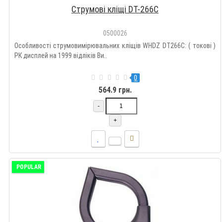
Струмові кліщі DT-266C
0500026
Особливості струмовимірювальних кліщів WHDZ DT266C: ( токові )
РК дисплей на 1999 відліків Ви..
0
564.9 грн.
-
+
POPULAR