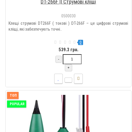
DT-266F || Струмові кліщі
0500030
Клещі струмові DT266F ( токові ) DT-266F – це цифрові струмові
кліщі, які забезпечують точні..
0
539.3 грн.
-
+
ТОП
POPULAR