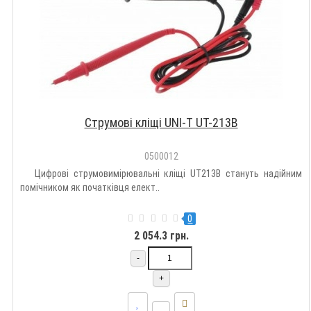
Струмові кліщі UNI-T UT-213B
0500012
Цифрові струмовимірювальні кліщі UT213B стануть надійним
помічником як початківця елект..
0
2 054.3 грн.
-
+