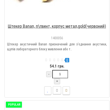
Штекер Banan, п\гвинт, корпус метал,gold(червоний)
1400056
Штекер акустичний Banan призначений для з'єднання акустики,
щупів лабораторного блоку живлення або т..
0
54.1 грн.
-
+
POPULAR