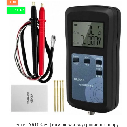
ТОП
POPULAR
Тестер YR1035+ || вимірювач внутрішнього опору