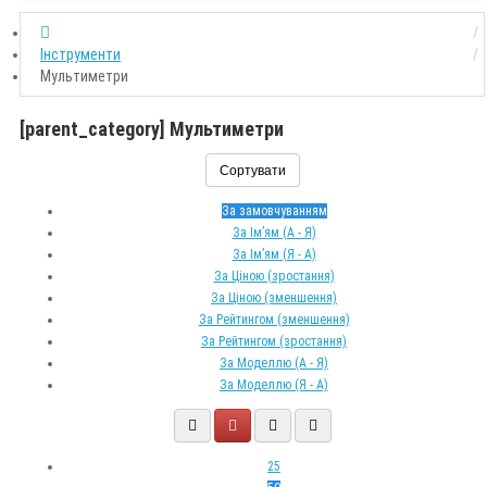
Інструменти
Мультиметри
[parent_category] Мультиметри
Сортувати
За замовчуванням
За Ім’ям (A - Я)
За Ім’ям (Я - A)
За Ціною (зростання)
За Ціною (зменшення)
За Рейтингом (зменшення)
За Рейтингом (зростання)
За Моделлю (A - Я)
За Моделлю (Я - A)
25