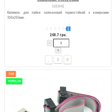
5203042
Килимок для пайки силіконовий термостійкий з комірками
350х255мм ..
0
248.7 грн.
-
+
ТОП
POPULAR