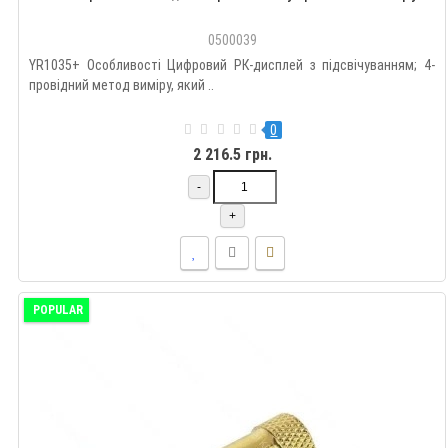
0500039
YR1035+ Особливості Цифровий РК-дисплей з підсвічуванням; 4-
провідний метод виміру, який ..
0
2 216.5 грн.
-
+
POPULAR