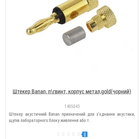
Штекер Banan, п\гвинт, корпус метал,gold(чорний)
1405043
Штекер акустичний Banan призначений для з'єднання акустики,
щупів лабораторного блоку живлення або т..
0