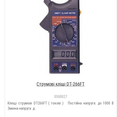
Струмові кліщі DT-266FT
0500027
Клещі струмові DT266FT ( токові ) Постійна напруга: до 1000 В
Змінна напруга: д..