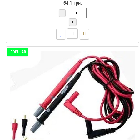
54.1 грн.
-
+
POPULAR