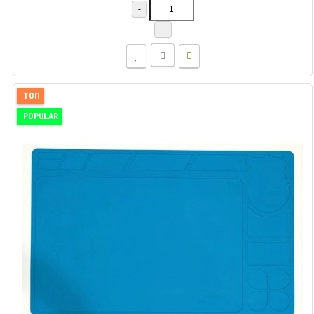
-
+
ТОП
POPULAR