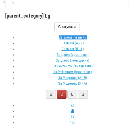
Lg
[parent_category] Lg
Сортувати
За замовчуванням
За Ім’ям (A - Я)
За Ім’ям (Я - A)
За Ціною (зростання)
За Ціною (зменшення)
За Рейтингом (зменшення)
За Рейтингом (зростання)
За Моделлю (A - Я)
За Моделлю (Я - A)
25
50
75
100