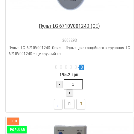
Пульт LG 6710V00124D (CE)
3603293
Пульт LG 6710V00124D Опис Пульт дистанційного керування LG
6710V00124D – це зручний і п..
0
195.2 грн.
-
+
ТОП
POPULAR