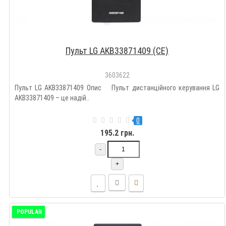
Пульт LG AKB33871409 (CE)
3603622
Пульт LG AKB33871409 Опис Пульт дистанційного керування LG
AKB33871409 – це надій..
0
195.2 грн.
-
+
POPULAR