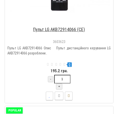
Пульт LG AKB72914066 (CE)
3603623
Пульт LG AKB72914066 Опис Пульт дистанційного керування LG
AKB72914066 розроблени..
0
195.2 грн.
-
+
POPULAR