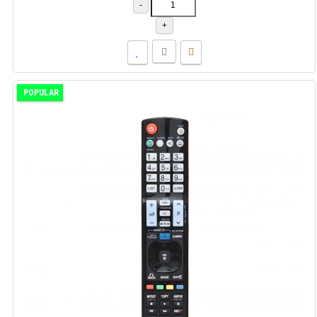
-
+
POPULAR