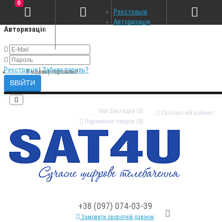
0
×
Реєстрація
Авторизація
Авторизація
Реєстрація
|
Забули пароль?
У кошику порожньо!
Мої Закладки (0)
Особистий кабінет
Порівняння товарів (0)
+38 (097) 074-03-39
Замовити зворотній дзвінок