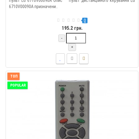
Пульт LG 6710V00090A Опис Пульт дистанційного керування LG
6710V00090A призначени..
0
195.2 грн.
-
+
ТОП
POPULAR