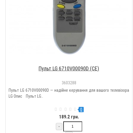
Пульт LG 6710V00090D (CE)
3603288
Пульт LG 6710V00090D — надійне керування для вашого телевізора
LG Опис Пульт LG..
0
189.2 грн.
-