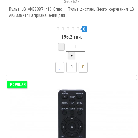
3603627
Пульт LG AKB33871410 Опис Пульт дистанційного керування LG
AKB33871410 призначений для ..
0
195.2 грн.
-
+
POPULAR