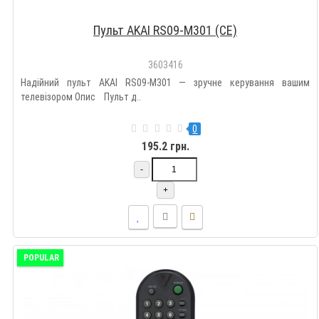
Пульт AKAI RS09-M301 (CE)
3603416
Надійний пульт AKAI RS09-M301 — зручне керування вашим
телевізором Опис Пульт д..
0
195.2 грн.
-
+
POPULAR