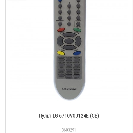
Пульт LG 6710V00124E (CE)
3603291