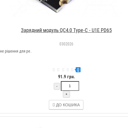
Зарядний модуль QC4.0 Type-C - U1E PD65
0302026
е рішення для ре..
0
91.9 грн.
-
+
ДО КОШИКА