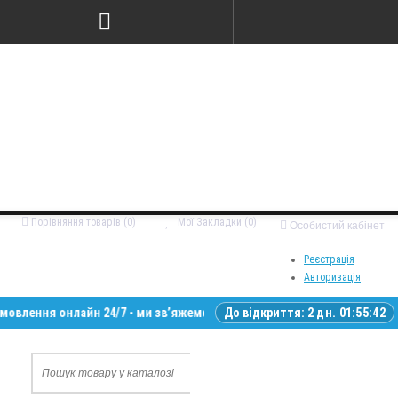
Порівняння товарів (0)
Мої Закладки (0)
Особистий кабінет
Реєстрація
Авторизація
я онлайн 24/7 - ми зв’яжемося з вами у робочий час • Доставка по всі
До відкриття:
2 дн. 01:55:41