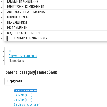
ЕЛЕМЕНТИ ЖИВЛЕННЯ
ЕЛЕКТРОННІ КОМПОНЕНТИ
АВТОМОБІЛЬНА ТЕМАТИКА
КОМПЛЕКТУЮЧІ
ПЕРЕХІДНИКИ
ІНСТРУМЕНТИ
ВІДЕОСПОСТЕРЕЖЕННЯ
ПУЛЬТИ КЕРУВАННЯ ДУ
Елементи живлення
Повербанк
[parent_category] Повербанк
Сортувати
За замовчуванням
За Ім’ям (A - Я)
За Ім’ям (Я - A)
За Ціною (зростання)