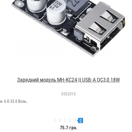
Зарядний модуль MH-KC24 || USB-A QC3,0 18W
0302010
 6.0-32.0 Воль..
0
75.7 грн.