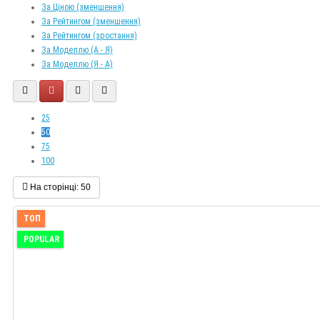
За Ціною (зменшення)
За Рейтингом (зменшення)
За Рейтингом (зростання)
За Моделлю (A - Я)
За Моделлю (Я - A)
25
50
75
100
На сторінці:
50
ТОП
POPULAR