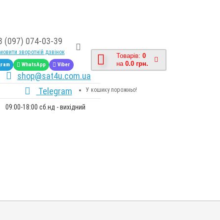
8 (097) 074-03-39
овити зворотній дзвінок
Товарів:
0
на
0.0 грн.
gram
WhatsApp
Viber
shop@sat4u.com.ua
Telegram
У кошику порожньо!
09:00-18:00 сб.нд - вихідний