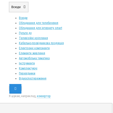
Всюди
Всюди
Обладнання для телебачення
Обладнання для інтернету, smart
Пульти ду
Телевізійні кріплення
Кабельно-провідникова продукція
Електронні компоненти
Елементи живлення
Автомобільна тематика
Інструменти
Комплектуючі
Перехідники
Відеоспостереження
Я шукаю, наприклад,
конвертор