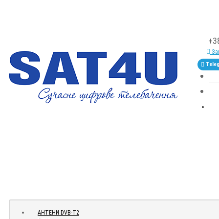
+3
Зам
Tele
АНТЕНИ DVB-Т2