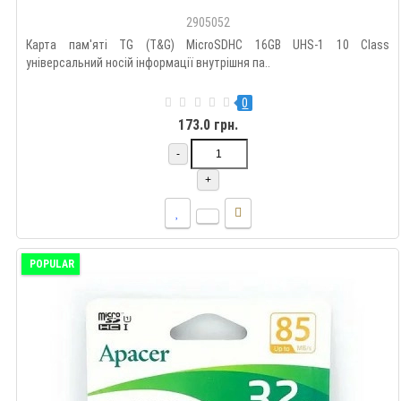
2905052
Карта пам'яті TG (T&G) MicroSDHC 16GB UHS-1 10 Class
універсальний носій інформації внутрішня па..
0
173.0 грн.
-
+
POPULAR