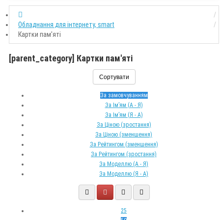
Обладнання для інтернету, smart
Картки пам'яті
[parent_category] Картки пам'яті
Сортувати
За замовчуванням
За Ім’ям (A - Я)
За Ім’ям (Я - A)
За Ціною (зростання)
За Ціною (зменшення)
За Рейтингом (зменшення)
За Рейтингом (зростання)
За Моделлю (A - Я)
За Моделлю (Я - A)
25