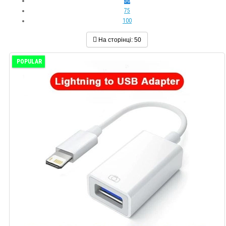
50
75
100
На сторінці:
50
POPULAR