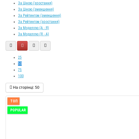
За Ціною (зростання)
За Ціною (зменшення)
За Рейтингом (зменшення)
За Рейтингом (зростання)
За Моделлю (A - Я)
За Моделлю (Я - A)
25
50
75
100
На сторінці:
50
ТОП
POPULAR