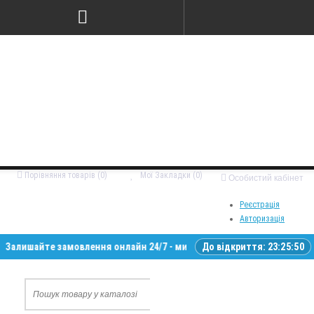
Порівняння товарів (0)
Мої Закладки (0)
Особистий кабінет
Реєстрація
Авторизація
айте замовлення онлайн 24/7 - ми зв’яжемося з вами у робочий час • 
До відкриття:
23:25:49