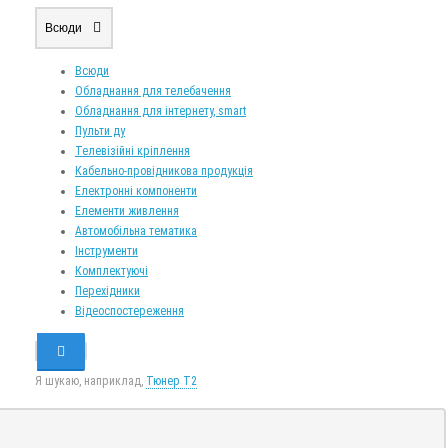
Всюди
Всюди
Обладнання для телебачення
Обладнання для інтернету, smart
Пульти ду
Телевізійні кріплення
Кабельно-провідникова продукція
Електронні компоненти
Елементи живлення
Автомобільна тематика
Інструменти
Комплектуючі
Перехідники
Відеоспостереження
Я шукаю, наприклад,
Тюнер T2