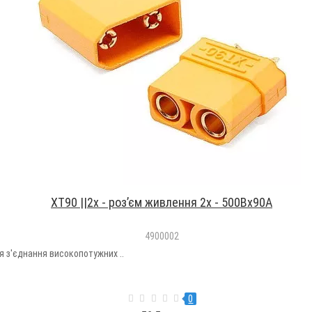
XT90 ||2х - роз’єм живлення 2х - 500Вх90А
4900002
я з'єднання високопотужних ..
0