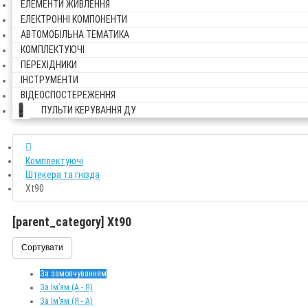
ЕЛЕМЕНТИ ЖИВЛЕННЯ
ЕЛЕКТРОННІ КОМПОНЕНТИ
АВТОМОБІЛЬНА ТЕМАТИКА
КОМПЛЕКТУЮЧІ
ПЕРЕХІДНИКИ
ІНСТРУМЕНТИ
ВІДЕОСПОСТЕРЕЖЕННЯ
ПУЛЬТИ КЕРУВАННЯ ДУ
Комплектуючі
Штекера та гнізда
Xt90
[parent_category] Xt90
Сортувати
За замовчуванням
За Ім’ям (A - Я)
За Ім’ям (Я - A)