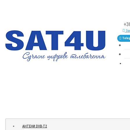
+3
Зам
Tele
АНТЕНИ DVB-Т2