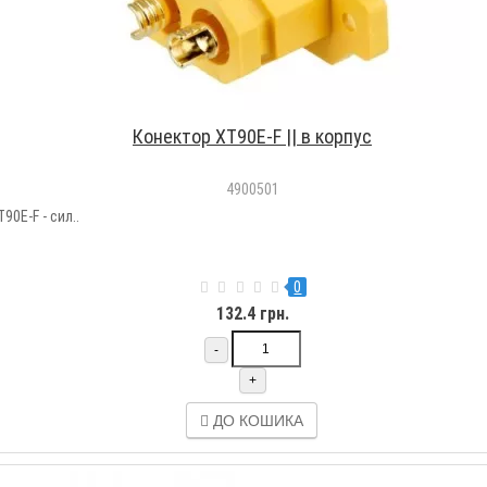
Конектор XT90E-F || в корпус
4900501
0E-F - сил..
0
132.4 грн.
-
+
ДО КОШИКА