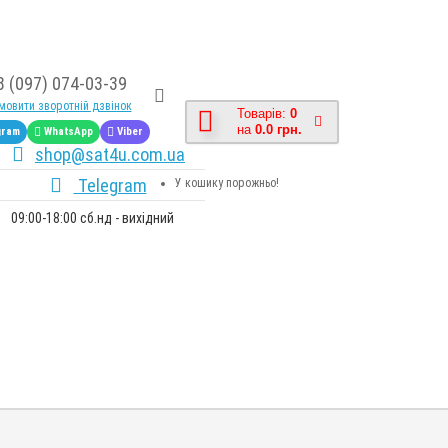
8 (097) 074-03-39
овити зворотній дзвінок
Товарів:
0
на
0.0 грн.
gram
WhatsApp
Viber
shop@sat4u.com.ua
Telegram
У кошику порожньо!
09:00-18:00 сб.нд - вихідний