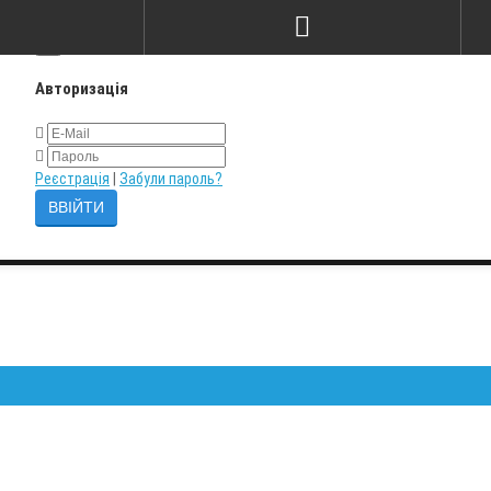
×
Авторизація
Реєстрація
|
Забули пароль?
Залиш