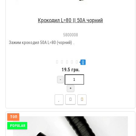
Крокодил L=80 || 50А чорний
5800008
Зажим крокодил 50A L=80 (чорний) ..
0
19.5 грн.
-
+
ТОП
POPULAR