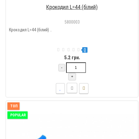
Крокодил L=44 (білий)
5800003
Крокодил L=44 (білий) ..
0
5.2 грн.
-
+
ТОП
POPULAR