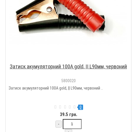
Затиск акумуляторний 100А gold, || L90мм, червоний
5800020
Затиск акумуляторний 100А gold, || L90мм, червоний ..
0
39.5 грн.
-