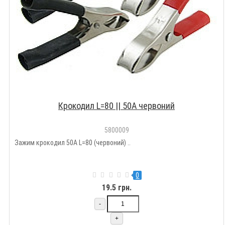
Крокодил L=80 || 50А червоний
5800009
Зажим крокодил 50A L=80 (червоний) ..
0
19.5 грн.
-
+