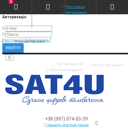
0
×
Реєстрація
Авторизація
Авторизація
Реєстрація
|
Забули пароль?
У кошику порожньо!
Мої Закладки (0)
Особистий кабінет
Порівняння товарів (0)
+38 (097) 074-03-39
Замовити зворотній дзвінок