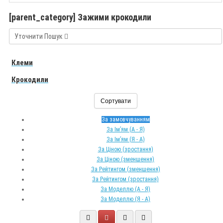
[parent_category] Зажими крокодили
Уточнити Пошук
Клеми
Крокодили
Сортувати
За замовчуванням
За Ім’ям (A - Я)
За Ім’ям (Я - A)
За Ціною (зростання)
За Ціною (зменшення)
За Рейтингом (зменшення)
За Рейтингом (зростання)
За Моделлю (A - Я)
За Моделлю (Я - A)