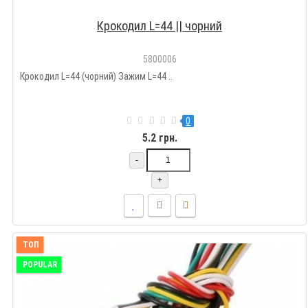
Крокодил L=44 || чорний
5800006
Крокодил L=44 (чорний) Зажим L=44 ..
0
5.2 грн.
-
+
ТОП
POPULAR