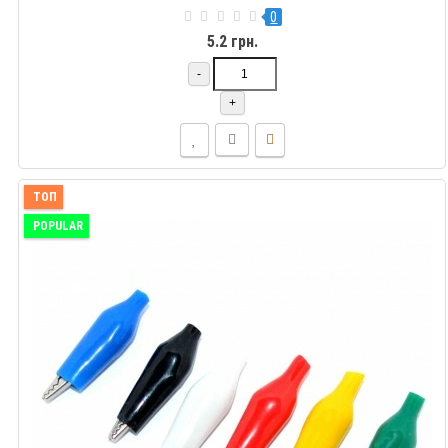
0
5.2 грн.
-
+
ТОП
POPULAR