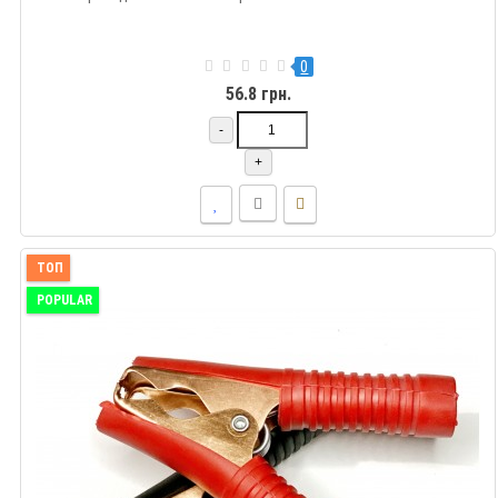
0
56.8 грн.
-
+
ТОП
POPULAR