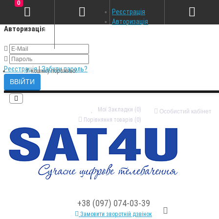
0
×
Реєстрація
Авторизація
Авторизація
Реєстрація
|
Забули пароль?
У кошику порожньо!
Мої Закладки (0)
Особистий кабінет
Порівняння товарів (0)
+38 (097) 074-03-39
Замовити зворотній дзвінок