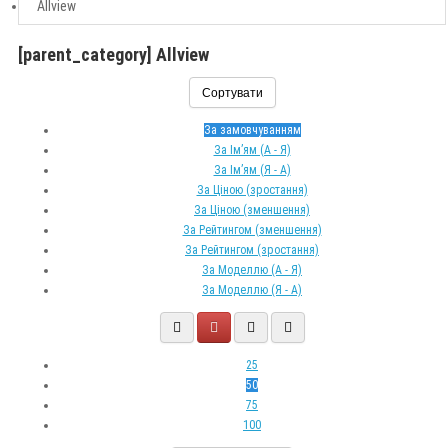
Allview
[parent_category] Allview
Сортувати
За замовчуванням
За Ім’ям (A - Я)
За Ім’ям (Я - A)
За Ціною (зростання)
За Ціною (зменшення)
За Рейтингом (зменшення)
За Рейтингом (зростання)
За Моделлю (A - Я)
За Моделлю (Я - A)
25
50
75
100