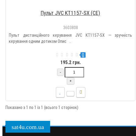
Пульт JVC KT1157-SX (CE)
3603808
Пульт дистанційного керування JVC KT1157-SX — зручність
керування одним дотиком Опис ..
0
195.2 грн.
-
+
Показано з 1 по 1 із 1 (всього 1 сторінок)
sat4u.com.ua