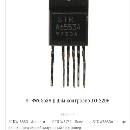
STRW6553A || Шім-контролер TO-220F
2329004
STRW-6553 Аналоги : STR-W6753 Опис STRW6553A – це
високоефективний імпульсний контролер ..