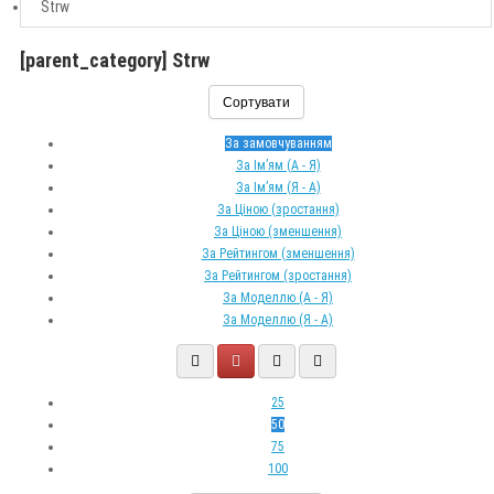
Strw
[parent_category] Strw
Сортувати
За замовчуванням
За Ім’ям (A - Я)
За Ім’ям (Я - A)
За Ціною (зростання)
За Ціною (зменшення)
За Рейтингом (зменшення)
За Рейтингом (зростання)
За Моделлю (A - Я)
За Моделлю (Я - A)
25
50
75
100