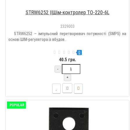
STRW6252 ||Шім-контролер TO-220-6L
2329003
STRW6252 – імпульсний перетворювач потужності (SMPS) на
основі ШІМ-регулятора із вбудов..
0
40.5 грн.
-
+
POPULAR