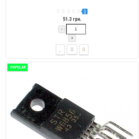
0
51.3 грн.
-
+
POPULAR