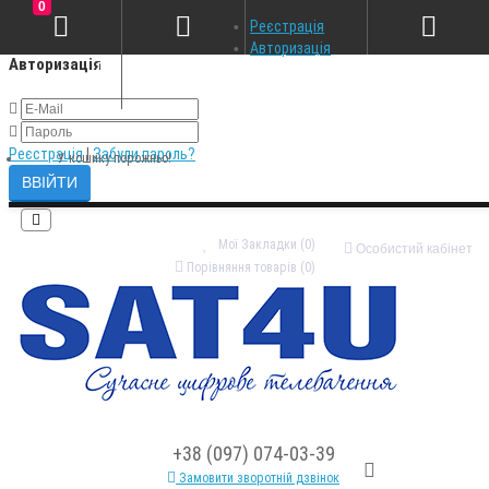
0
×
Реєстрація
Авторизація
Авторизація
Реєстрація
|
Забули пароль?
У кошику порожньо!
Мої Закладки (0)
Особистий кабінет
Порівняння товарів (0)
+38 (097) 074-03-39
Замовити зворотній дзвінок