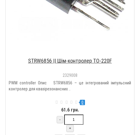
STRW6856 || Шім-контролер TO-220F
2329008
PWM controller Опис STRW6856 – це інтегрований імпульсний
контролер для квазірезонансних ..
0
61.6 грн.
-
+