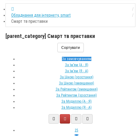
Обладнання для інтернету, smart
Смарт тв приставки
[parent_category] Смарт тв приставки
Сортувати
За замовчуванням
За Ім’ям (A - Я)
За Ім’ям (Я - A)
За Ціною (зростання)
За Ціною (зменшення)
За Рейтингом (зменшення)
За Рейтингом (зростання)
За Моделлю (A - Я)
За Моделлю (Я - A)
25