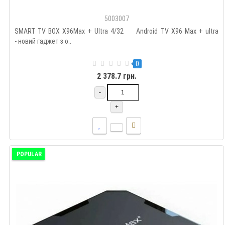
5003007
SMART TV BOX X96Max + Ultra 4/32 Android TV X96 Max + ultra
- новий гаджет з о..
0
2 378.7 грн.
-
+
POPULAR