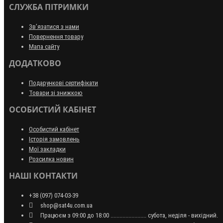
СЛУЖБА ПІТРИМКИ
Зв’язатися з нами
Повернення товару
Мапа сайту
ДОДАТКОВО
Подарункові сертифікати
Товари зі знижкою
ОСОБИСТИЙ КАБІНЕТ
Особистий кабінет
Історія замовлень
Мої закладки
Розсилка новин
НАШІ КОНТАКТИ
+38 (097) 074-03-39
shop@sat4u.com.ua
Працюєм з 09:00 до 18:00 ........................ субота, неділя - вихідний.