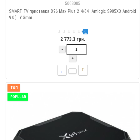
5003005
SMART TV приставка X96 Max Plus 2 4/64 Amlogic S905X3 Android
9.0 ) У Smar..
0
2 773.3 грн.
-
+
ТОП
POPULAR