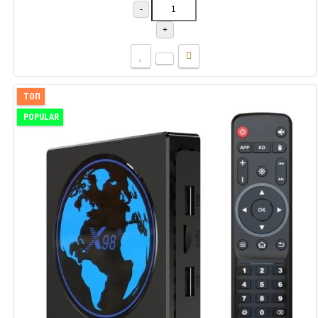
-
+
ТОП
POPULAR