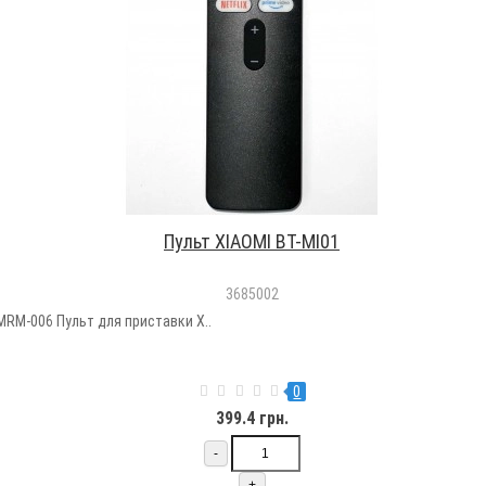
Пульт XIAOMI BT-MI01
3685002
MRM-006 Пульт для приставки X..
0
399.4 грн.
-
+