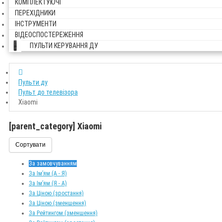
КОМПЛЕКТУЮЧІ
ПЕРЕХІДНИКИ
ІНСТРУМЕНТИ
ВІДЕОСПОСТЕРЕЖЕННЯ
ПУЛЬТИ КЕРУВАННЯ ДУ
Пульти ду
Пульт до телевізора
Xiaomi
[parent_category] Xiaomi
Сортувати
За замовчуванням
За Ім’ям (A - Я)
За Ім’ям (Я - A)
За Ціною (зростання)
За Ціною (зменшення)
За Рейтингом (зменшення)