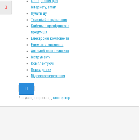
Обладнання для
інтернету, smart
.
Пульти ду
Телевізійні кріплення
Кабельно-провідникова
продукція
Електронні компоненти
Елементи живлення
Автомобільна тематика
Інструменти
Комплектуючі
Перехідники
Відеоспостереження
Я шукаю, наприклад,
конвертор