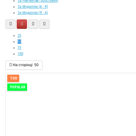
За Рейтингом (зростання)
За Моделлю (A - Я)
За Моделлю (Я - A)
25
50
75
100
На сторінці:
50
ТОП
POPULAR