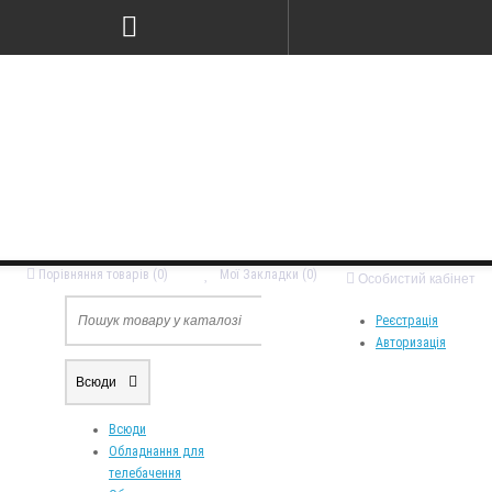
Порівняння товарів (0)
Мої Закладки (0)
Особистий кабінет
Реєстрація
Авторизація
Всюди
Всюди
Обладнання для
телебачення